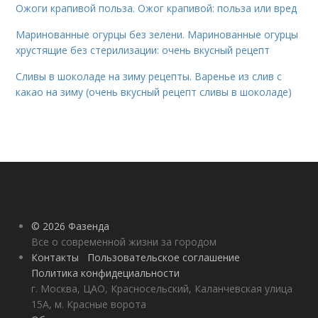
Ожоги крапивой польза. Ожог крапивой: польза или вред
Маринованные огурцы без зелени. Маринованные огурцы
хрустящие без стерилизации: очень вкусный рецепт
Сливы в шоколаде на зиму рецепты. Варенье из слив с
какао на зиму (очень вкусный рецепт сливы в шоколаде)
© 2026 Фазенда
Все о современной жизни за городом
Контакты
Пользовательское соглашение
Политика конфидециальности
г. Москва, ЦАО, Красносельский, Каланчевская улица
15А, м. Красные ворота