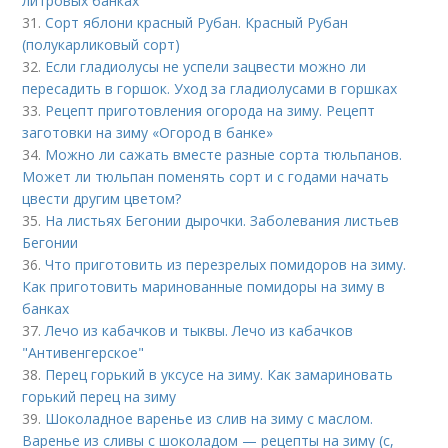
литровых банках
31.
Сорт яблони красный Рубан. Красный Рубан
(полукарликовый сорт)
32.
Если гладиолусы не успели зацвести можно ли
пересадить в горшок. Уход за гладиолусами в горшках
33.
Рецепт приготовления огорода на зиму. Рецепт
заготовки на зиму «Огород в банке»
34.
Можно ли сажать вместе разные сорта тюльпанов.
Может ли тюльпан поменять сорт и с годами начать
цвести другим цветом?
35.
На листьях Бегонии дырочки. Заболевания листьев
Бегонии
36.
Что приготовить из перезрелых помидоров на зиму.
Как приготовить маринованные помидоры на зиму в
банках
37.
Лечо из кабачков и тыквы. Лечо из кабачков
"Антивенгерское"
38.
Перец горький в уксусе на зиму. Как замариновать
горький перец на зиму
39.
Шоколадное варенье из слив на зиму с маслом.
Варенье из сливы с шоколадом — рецепты на зиму (с,