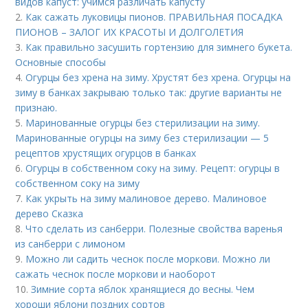
видов капуст: учимся различать капусту
2.
Как сажать луковицы пионов. ПРАВИЛЬНАЯ ПОСАДКА
ПИОНОВ – ЗАЛОГ ИХ КРАСОТЫ И ДОЛГОЛЕТИЯ
3.
Как правильно засушить гортензию для зимнего букета.
Основные способы
4.
Огурцы без хрена на зиму. Хрустят без хрена. Огурцы на
зиму в банках закрываю только так: другие варианты не
признаю.
5.
Маринованные огурцы без стерилизации на зиму.
Маринованные огурцы на зиму без стерилизации — 5
рецептов хрустящих огурцов в банках
6.
Огурцы в собственном соку на зиму. Рецепт: огурцы в
собственном соку на зиму
7.
Как укрыть на зиму малиновое дерево. Малиновое
дерево Сказка
8.
Что сделать из санберри. Полезные свойства варенья
из санберри с лимоном
9.
Можно ли садить чеснок после моркови. Можно ли
сажать чеснок после моркови и наоборот
10.
Зимние сорта яблок хранящиеся до весны. Чем
хороши яблони поздних сортов