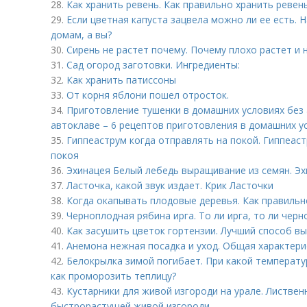
28.
Как хранить ревень. Как правильно хранить ревен
29.
Если цветная капуста зацвела можно ли ее есть. 
домам, а вы?
30.
Сирень не растет почему. Почему плохо растет и 
31.
Сад огород заготовки. Ингредиенты:
32.
Как хранить патиссоны
33.
От корня яблони пошел отросток.
34.
Приготовление тушенки в домашних условиях без
автоклаве – 6 рецептов приготовления в домашних у
35.
Гиппеаструм когда отправлять на покой. Гиппеас
покоя
36.
Эхинацея Белый лебедь выращивание из семян. Э
37.
Ласточка, какой звук издает. Крик Ласточки
38.
Когда окапывать плодовые деревья. Как правиль
39.
Черноплодная рябина ирга. То ли ирга, то ли черн
40.
Как засушить цветок гортензии. Лучший способ в
41.
Анемона нежная посадка и уход. Общая характери
42.
Белокрылка зимой погибает. При какой температу
как проморозить теплицу?
43.
Кустарники для живой изгороди на урале. Листвен
быстрорастущей живой изгороди