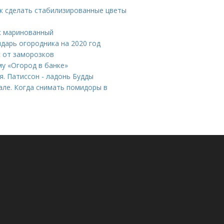
ак сделать стабилизированные цветы
ик маринованный
ндарь огородника на 2020 год
с от заморозков
му «Огород в банке»
я. Патиссон - ладонь Будды
але. Когда снимать помидоры в