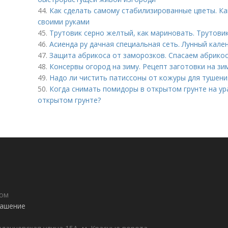
44.
Как сделать самому стабилизированные цветы. К
своими руками
45.
Трутовик серно желтый, как мариновать. Трутов
46.
Асиенда ру дачная специальная сеть. Лунный кале
47.
Защита абрикоса от заморозков. Спасаем абрико
48.
Консервы огород на зиму. Рецепт заготовки на зи
49.
Надо ли чистить патиссоны от кожуры для тушени
50.
Когда снимать помидоры в открытом грунте на ур
открытом грунте?
дом
лашение