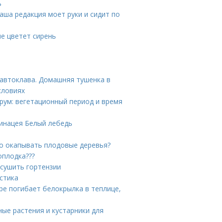
ь
Наша редакция моет руки и сидит по
не цветет сирень
 автоклава. Домашняя тушенка в
словиях
трум: вегетационный период и время
хинацея Белый лебедь
но окапывать плодовые деревья?
оплодка???
ысушить гортензии
стика
ре погибает белокрылка в теплице,
ные растения и кустарники для