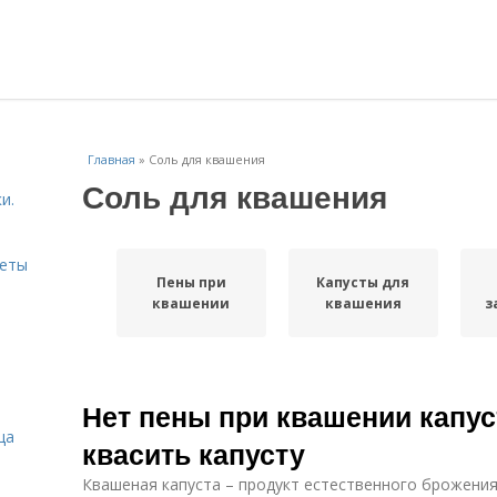
Главная
»
Соль для квашения
Соль для квашения
и.
веты
Пены при
Капусты для
квашении
квашения
з
Нет пены при квашении капус
ца
квасить капусту
Квашеная капуста – продукт естественного брожения