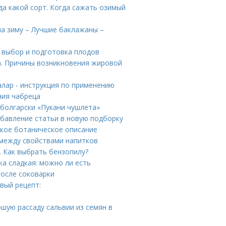
гда какой сорт. Когда сажать озимый
а зиму – Лучшие баклажаны –
 выбор и подготовка плодов
а. Причины возникновения жировой
лар - инструкция по применению
ния чабреца
болгарски «Пукани чушлета»
Добавление статьи в новую подборку
ткое ботаническое описание
 между свойствами напитков
 Как выбрать бензопилу?
а сладкая: можно ли есть
после соковарки
вый рецепт:
ошую рассаду сальвии из семян в