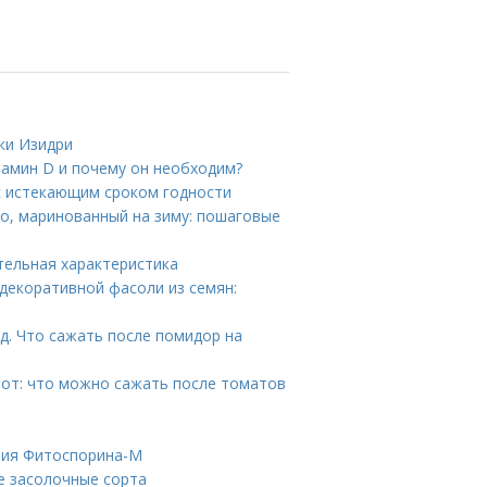
ки Изидри
тамин D и почему он необходим?
с истекающим сроком годности
ьо, маринованный на зиму: пошаговые
тельная характеристика
декоративной фасоли из семян:
д. Что сажать после помидор на
от: что можно сажать после томатов
ния Фитоспорина-М
е засолочные сорта