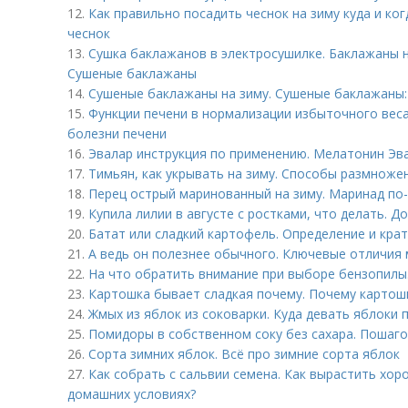
12.
Как правильно посадить чеснок на зиму куда и ко
чеснок
13.
Сушка баклажанов в электросушилке. Баклажаны н
Сушеные баклажаны
14.
Сушеные баклажаны на зиму. Сушеные баклажаны:
15.
Функции печени в нормализации избыточного вес
болезни печени
16.
Эвалар инструкция по применению. Мелатонин Эва
17.
Тимьян, как укрывать на зиму. Способы размноже
18.
Перец острый маринованный на зиму. Маринад по-
19.
Купила лилии в августе с ростками, что делать. 
20.
Батат или сладкий картофель. Определение и кра
21.
А ведь он полезнее обычного. Ключевые отличия
22.
На что обратить внимание при выборе бензопилы.
23.
Картошка бывает сладкая почему. Почему картошк
24.
Жмых из яблок из соковарки. Куда девать яблоки 
25.
Помидоры в собственном соку без сахара. Пошаго
26.
Сорта зимних яблок. Всё про зимние сорта яблок
27.
Как собрать с сальвии семена. Как вырастить хор
домашних условиях?