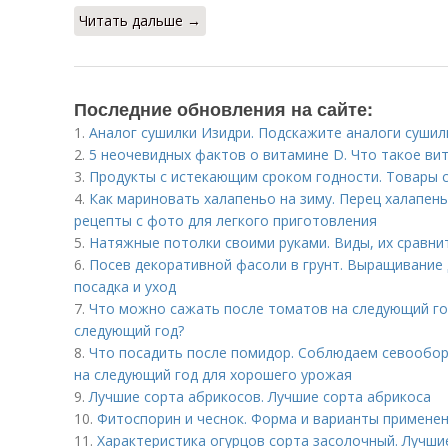
Читать дальше →
Последние обновления на сайте:
1.
Аналог сушилки Изидри. Подскажите аналоги сушил
2.
5 неочевидных фактов о витамине D. Что такое ви
3.
Продукты с истекающим сроком годности. Товары 
4.
Как мариновать халапеньо на зиму. Перец халапен
рецепты с фото для легкого приготовления
5.
Натяжные потолки своими руками. Виды, их сравни
6.
Посев декоративной фасоли в грунт. Выращивание 
посадка и уход
7.
Что можно сажать после томатов на следующий го
следующий год?
8.
Что посадить после помидор. Соблюдаем севообор
на следующий год для хорошего урожая
9.
Лучшие сорта абрикосов. Лучшие сорта абрикоса
10.
Фитоспорин и чеснок. Форма и варианты примене
11.
Характеристика огурцов сорта засолочный. Лучши