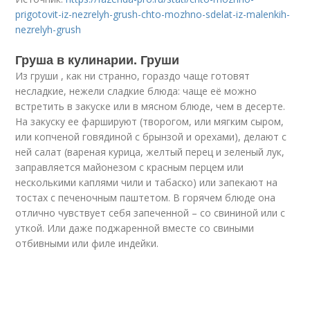
prigotovit-iz-nezrelyh-grush-chto-mozhno-sdelat-iz-malenkih-
nezrelyh-grush
Груша в кулинарии. Груши
Из груши , как ни странно, гораздо чаще готовят
несладкие, нежели сладкие блюда: чаще её можно
встретить в закуске или в мясном блюде, чем в десерте.
На закуску ее фаршируют (творогом, или мягким сыром,
или копченой говядиной с брынзой и орехами), делают с
ней салат (вареная курица, желтый перец и зеленый лук,
заправляется майонезом с красным перцем или
несколькими каплями чили и табаско) или запекают на
тостах с печеночным паштетом. В горячем блюде она
отлично чувствует себя запеченной – со свининой или с
уткой. Или даже поджаренной вместе со свиными
отбивными или филе индейки.