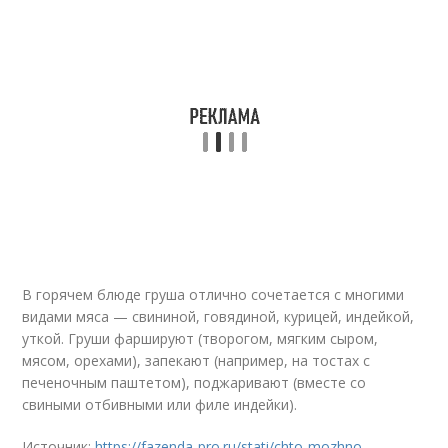
В горячем блюде груша отлично сочетается с многими
видами мяса — свининой, говядиной, курицей, индейкой,
уткой. Груши фаршируют (творогом, мягким сыром,
мясом, орехами), запекают (например, на тостах с
печеночным паштетом), поджаривают (вместе со
свиными отбивными или филе индейки).
Источник:
https://fazenda-pro.ru/stati/chto-mozhno-