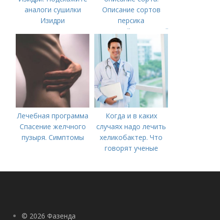
аналоги сушилки
Описание сортов
Изидри
персика
(советский,солнечный,
новость степи,
пушистый ранний)
Лечебная программа
Когда и в каких
Спасение желчного
случаях надо лечить
пузыря. Симптомы
хеликобактер. Что
говорят ученые
© 2026 Фазенда