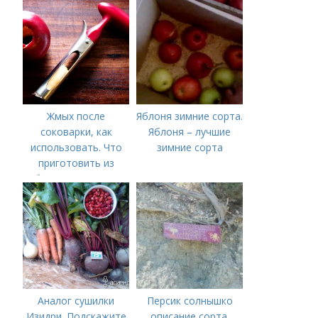
когда
Жмых после
Яблоня зимние сорта.
соковарки, как
Яблоня – лучшие
использовать. Что
зимние сорта
приготовить из
яблочного пюре от
сока после
соковарки,
соковыжималки.
Рецепты пошагово
Аналог сушилки
Персик солнышко
Изидри. Подскажите
описание сорта.