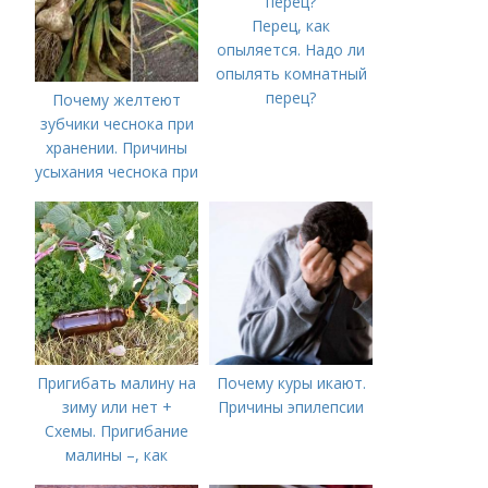
Перец, как
опыляется. Надо ли
опылять комнатный
перец?
Почему желтеют
зубчики чеснока при
хранении. Причины
усыхания чеснока при
хранении
Пригибать малину на
Почему куры икают.
зиму или нет +
Причины эпилепсии
Схемы. Пригибание
малины –, как
правильно сделать и