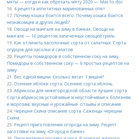
мяты — когда и как обрезать мяту 2020 — Mas to doc
16.
4 рецепта аппетитных маринованных опят
17.
Почему кошка боится всего. Почему кошка боится
незнакомцев и других людей?
18.
Овощи на мангале на зиму в банках. Овощи на
мангале — 10 рецептов запеченных овощей гриль
19.
Как отличить засолочные сорта от салатных. Сорта
огурцов для засолки и салатов
20.
Рецепты помидоров в собственном соку на зиму.
Помидоры в собственном соку — 6 простых рецептов на
зиму
21.
Вес одной вишни. Сколько весит 1 вишня?
22.
Осенние яблоки сорта. Осенние сорта яблонь
23.
Абрикосы для нижегородской области лучшие сорта.
Сорта абрикосов устойчивые и неустойчивые к болезням
и морозам, вкусные и урожайные: отзывы и описание
24.
Черешня Скина описание сорта. Саженцы черешни
Скина
25.
Рецепт приготовления огорода на зиму. Рецепт
заготовки на зиму «Огород в банке»
26.
Пион витмана посадка и уход. В поисках жёлтого