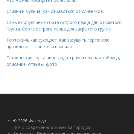
Что можно посадить после лилий.
Слизни и мульча. Как избавиться от слизняков
Самые популярные сорта острого перца для открытого
грунта. Сорта острого перца для закрытого грунта
Гортензия, как сухоцвет. Как засушить гортензию
правильно — советы и правила
Технические сорта винограда: сравнительная таблица,
описание, отзывы, фото
© 2026 Фазенда
Все о современной жизни за городом
Контакты
Пользовательское соглашение