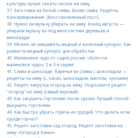
культуры лучше сажать чеснок на зиму
37.
Заготовки из белой сливы. Белая слива. Рецепты.
Консервирование. (Восстановленный пост).
38.
Нужно ли мульчу убирать на зиму. Конец августа —
убираем мульчу из-под многолетних деревьев и
винограда!
39.
Можно ли смешивать медный и железный купорос. Как
развести медный купорос для обработки
40.
Малиновое чудо от садов россии. «Золотое
малиновое чудо»: 2 и 3-я серии!
41.
Слива в шоколаде. Варенье из сливы с шоколадом —
рецепты на зиму (с, какао, шоколадом, маслом, орехами)
42.
Рецепт закрутка огород на зиму. Подскажите рецепт
"огород" на зиму (самый вкусный)
43.
Как засушить гортензию после срезки. Лучший способ
высушить гортензии
44.
Как быстро убрать горечь из груздей. Что делать если
грузди горчат?
45.
Рецепт заготовки сад огород. Рецепт заготовки на
зиму «Огород в банке»