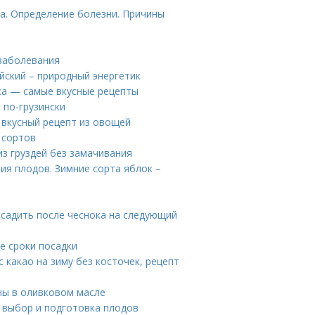
па. Определение болезни. Причины
 заболевания
йский – природный энергетик
уса — самые вкусные рецепты
 по-грузински
 вкусный рецепт из овощей
 сортов
 из груздей без замачивания
ия плодов. Зимние сорта яблок –
осадить после чеснока на следующий
е сроки посадки
с какао на зиму без косточек, рецепт
ны в оливковом масле
 выбор и подготовка плодов