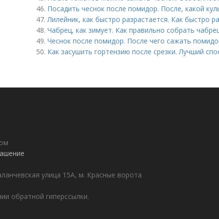
46.
Посадить чеснок после помидор. После, какой кул
47.
Лилейник, как быстро разрастается. Как быстро 
48.
Чабрец, как зимует. Как правильно собрать чабрец
49.
Чеснок после помидор. После чего сажать помид
50.
Как засушить гортензию после срезки. Лучший сп
дом
лашение
аланчевская улица 15А, м. Красные ворота
ии обратной гиперссылки.