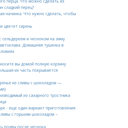
го перца. Что можно сделать из
ан сладкий перец?
ая начинка. Что нужно сделать, чтобы
не цветет сирень
с сельдереем и чесноком на зиму
 автоклава. Домашняя тушенка в
словиях
иносите вы домой полную корзину
большая их часть покрывается
аренье из сливы с шоколадом —
ми)
роизводимый из сахарного тростника
ица
юре - еще один вариант приготовления
 сливы с горьким шоколадом –
ь почвы после чеснока