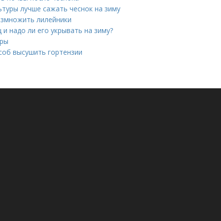
ьтуры лучше сажать чеснок на зиму
размножить лилейники
 и надо ли его укрывать на зиму?
оры
особ высушить гортензии