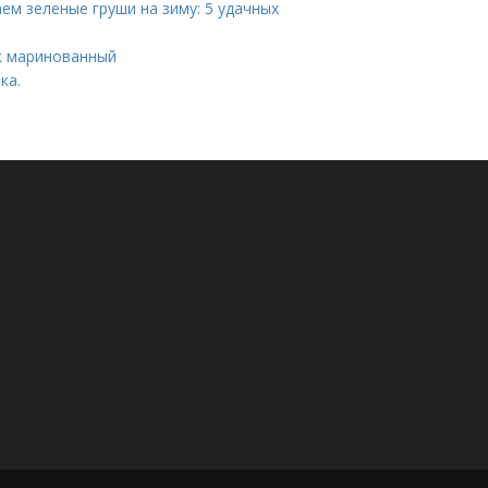
ем зеленые груши на зиму: 5 удачных
ик маринованный
ка.