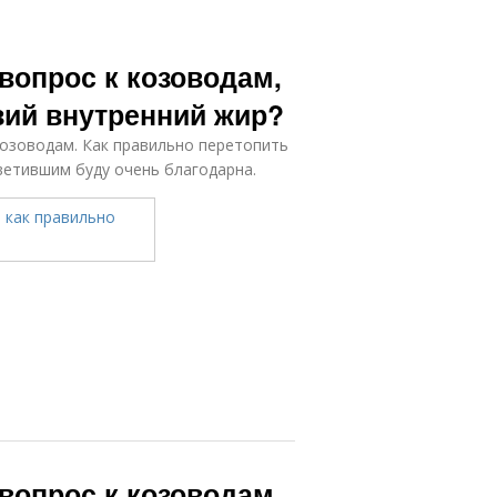
 вопрос к козоводам,
зий внутренний жир?
козоводам. Как правильно перетопить
ветившим буду очень благодарна.
 вопрос к козоводам,