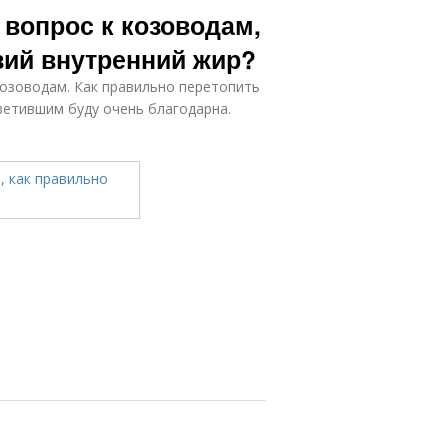
я вопрос к козоводам,
зий внутренний жир?
козоводам. Как правильно перетопить
ветившим буду очень благодарна.