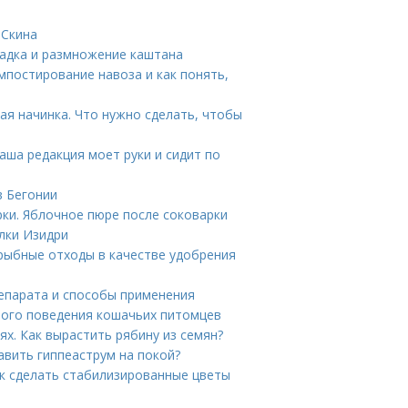
 Скина
садка и размножение каштана
омпостирование навоза и как понять,
ая начинка. Что нужно сделать, чтобы
Наша редакция моет руки и сидит по
в Бегонии
ки. Яблочное пюре после соковарки
лки Изидри
рыбные отходы в качестве удобрения
репарата и способы применения
ного поведения кошачьих питомцев
х. Как вырастить рябину из семян?
авить гиппеаструм на покой?
ак сделать стабилизированные цветы