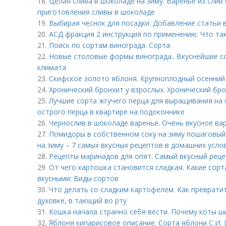
18.
Целая слива в шоколаде на зиму. Варенье из слив 
приготовления сливы в шоколаде
19.
Выбирая чеснок для посадки. Добавление статьи 
20.
АСД фракция 2 инструкция по применению. Что так
21.
Поиск по сортам винограда. Сорта
22.
Новые столовые формы винограда.. Вкуснейшие со
климата
23.
Скифское золото яблоня. Крупноплодный осенний
24.
Хронический бронхит у взрослых. Хронический бр
25.
Лучшие сорта жгучего перца для выращивания на
острого перца в квартире на подоконнике
26.
Чернослив в шоколаде варенье. Очень вкусное ва
27.
Помидоры в собственном соку на зиму пошаговый
на зиму – 7 самых вкусных рецептов в домашних усло
28.
Рецепты маринадов для опят. Самый вкусный рец
29.
От чего картошка становится сладкая. Какие сор
вкусными: Виды сортов
30.
Что делать со сладким картофелем. Как преврати
духовке, в тающий во рту
31.
Кошка начала странно себя вести. Почему коты ш
32.
Яблоня кипарисовое описание. Сорта яблони С.И.