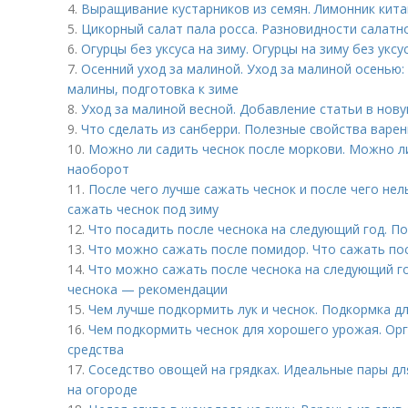
4.
Выращивание кустарников из семян. Лимонник кита
5.
Цикорный салат пала росса. Разновидности салатн
6.
Огурцы без уксуса на зиму. Огурцы на зиму без укс
7.
Осенний уход за малиной. Уход за малиной осенью:
малины, подготовка к зиме
8.
Уход за малиной весной. Добавление статьи в нов
9.
Что сделать из санберри. Полезные свойства варен
10.
Можно ли садить чеснок после моркови. Можно л
наоборот
11.
После чего лучше сажать чеснок и после чего нел
сажать чеснок под зиму
12.
Что посадить после чеснока на следующий год. 
13.
Что можно сажать после помидор. Что сажать по
14.
Что можно сажать после чеснока на следующий го
чеснока — рекомендации
15.
Чем лучше подкормить лук и чеснок. Подкормка д
16.
Чем подкормить чеснок для хорошего урожая. Ор
средства
17.
Соседство овощей на грядках. Идеальные пары дл
на огороде