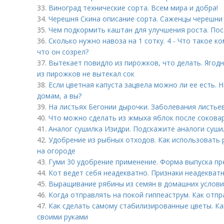
33.
Виноград технические сорта. Всем мира и добра!
34.
Черешня Скина описание сорта. Саженцы черешни
35.
Чем подкормить каштан для улучшения роста. По
36.
Сколько нужно навоза на 1 сотку. 4 - Что такое к
что он созрел?
37.
Вытекает повидло из пирожков, что делать. Ягодн
из пирожков не вытекал сок
38.
Если цветная капуста зацвела можно ли ее есть. 
домам, а вы?
39.
На листьях Бегонии дырочки. Заболевания листье
40.
Что можно сделать из жмыха яблок после соковар
41.
Аналог сушилка Изидри. Подскажите аналоги суши
42.
Удобрение из рыбных отходов. Как использовать 
на огороде
43.
Гуми 30 удобрение применение. Форма выпуска п
44.
Кот ведет себя неадекватно. Признаки неадекват
45.
Выращивание рябины из семян в домашних условия
46.
Когда отправлять на покой гиппеаструм. Как отпр
47.
Как сделать самому стабилизированные цветы. К
своими руками