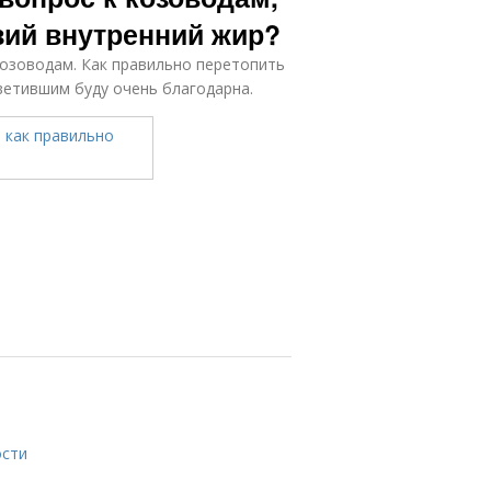
зий внутренний жир?
козоводам. Как правильно перетопить
ветившим буду очень благодарна.
ости