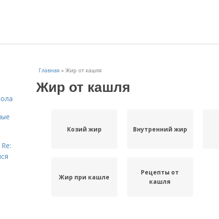
Главная
»
Жир от кашля
Жир от кашля
сола
ные
Козий жир
Внутренний жир
 Re:
йся
Рецепты от
Жир при кашле
кашля