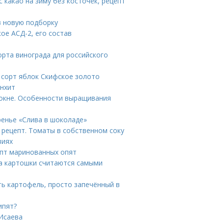
с какао на зиму без косточек, рецепт
в новую подборку
ое АСД-2, его состав
рта винограда для российского
 сорт яблок Скифское золото
онхит
 окне. Особенности выращивания
ренье «Слива в шоколаде»
 рецепт. Томаты в собственном соку
виях
епт маринованных опят
та картошки считаются самыми
ть картофель, просто запечённый в
ипят?
 Исаева