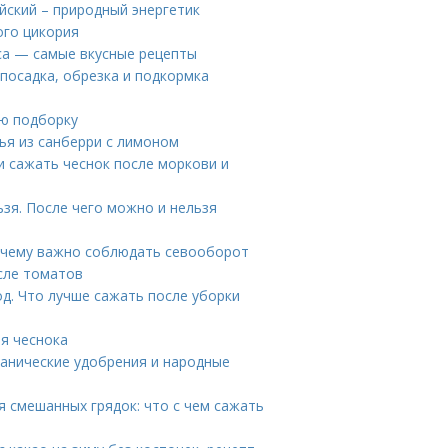
йский – природный энергетик
ого цикория
уса — самые вкусные рецепты
 посадка, обрезка и подкормка
ую подборку
ья из санберри с лимоном
и сажать чеснок после моркови и
ьзя. После чего можно и нельзя
Почему важно соблюдать севооборот
сле томатов
д. Что лучше сажать после уборки
ля чеснока
ганические удобрения и народные
я смешанных грядок: что с чем сажать