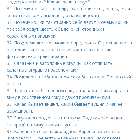
подмораживания? Как исправить вкус?
30.
Почему кошка стала вдруг ласковой. Что делать, если
кошка слишком ласковая, до навязчивости
31.
Почему кошки так странно себя ведут. Почему кошки
так себя ведут: шесть объяснений странных и
характерных привычек
32.
По форме листьев можно определить. Строение листа
растения, типы расположения листовых пластин,
фотосинтез и транспирация
33.
Салатные и засолочные огурцы. Как отличить
салатные огурцы от засолочных?
34.
Помидоры в собственном соку без сахара. Пошаговый
рецепт:
35.
Томаты в собственном соку с травами. Помидоры на
зиму в собственном соку с двумя проливаниями
36.
Какая бывает вишня. Какой бывает вишня и как ее
выращивать?
37.
Закуска огород рецепт на зиму. Подскажите рецепт
"огород" на зиму (самый вкусный)
38.
Варенье из слив шоколадное. Варенье из сливы с
шоколадом — рецепты на зиму (с, какао, шоколадом,