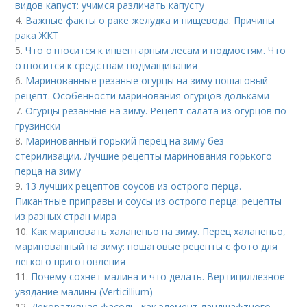
видов капуст: учимся различать капусту
4.
Важные факты о раке желудка и пищевода. Причины
рака ЖКТ
5.
Что относится к инвентарным лесам и подмостям. Что
относится к средствам подмащивания
6.
Маринованные резаные огурцы на зиму пошаговый
рецепт. Особенности маринования огурцов дольками
7.
Огурцы резанные на зиму. Рецепт салата из огурцов по-
грузински
8.
Маринованный горький перец на зиму без
стерилизации. Лучшие рецепты маринования горького
перца на зиму
9.
13 лучших рецептов соусов из острого перца.
Пикантные приправы и соусы из острого перца: рецепты
из разных стран мира
10.
Как мариновать халапеньо на зиму. Перец халапеньо,
маринованный на зиму: пошаговые рецепты с фото для
легкого приготовления
11.
Почему сохнет малина и что делать. Вертициллезное
увядание малины (Verticillium)
12.
Декоративная фасоль, как элемент ландшафтного