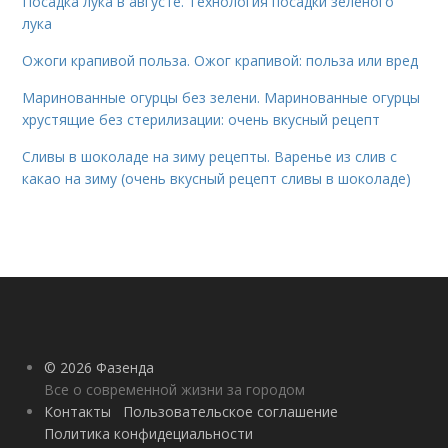
Посадка лука в августе. Технология посадки зеленого
лука
Ожоги крапивой польза. Ожог крапивой: польза или вред
Маринованные огурцы без зелени. Маринованные огурцы
хрустящие без стерилизации: очень вкусный рецепт
Сливы в шоколаде на зиму рецепты. Варенье из слив с
какао на зиму (очень вкусный рецепт сливы в шоколаде)
© 2026 Фазенда
Все о современной жизни за городом
Контакты
Пользовательское соглашение
Политика конфидециальности