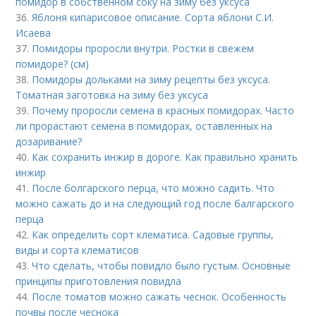
помидор в собственном соку на зиму без уксуса
36.
Яблоня кипарисовое описание. Сорта яблони С.И.
Исаева
37.
Помидоры проросли внутри. Ростки в свежем
помидоре? (см)
38.
Помидоры дольками на зиму рецепты без уксуса.
Томатная заготовка на зиму без уксуса
39.
Почему проросли семена в красных помидорах. Часто
ли прорастают семена в помидорах, оставленных на
дозаривание?
40.
Как сохранить инжир в дороге. Как правильно хранить
инжир
41.
После болгарского перца, что можно садить. Что
можно сажать до и на следующий год после балгарского
перца
42.
Как определить сорт клематиса. Садовые группы,
виды и сорта клематисов
43.
Что сделать, чтобы повидло было густым. Основные
принципы приготовления повидла
44.
После томатов можно сажать чеснок. Особенность
почвы после чеснока