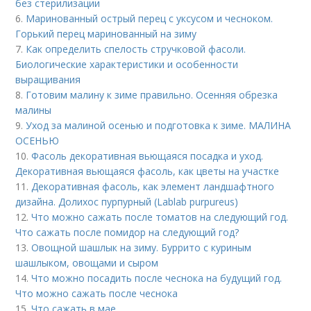
без стерилизации
6.
Маринованный острый перец с уксусом и чесноком.
Горький перец маринованный на зиму
7.
Как определить спелость стручковой фасоли.
Биологические характеристики и особенности
выращивания
8.
Готовим малину к зиме правильно. Осенняя обрезка
малины
9.
Уход за малиной осенью и подготовка к зиме. МАЛИНА
ОСЕНЬЮ
10.
Фасоль декоративная вьющаяся посадка и уход.
Декоративная вьющаяся фасоль, как цветы на участке
11.
Декоративная фасоль, как элемент ландшафтного
дизайна. Долихос пурпурный (Lablab purpureus)
12.
Что можно сажать после томатов на следующий год.
Что сажать после помидор на следующий год?
13.
Овощной шашлык на зиму. Буррито с куриным
шашлыком, овощами и сыром
14.
Что можно посадить после чеснока на будущий год.
Что можно сажать после чеснока
15.
Что сажать в мае