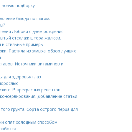
в новую подборку
овление блюда по шагам:
ны?
ления Любови с днем рождения
рытый стеллаж штора жалюзи.
 и стильные примеры
рки. Пастила из жмыха: обзор лучших
а
ставов. Источники витаминов и
ы для здоровья глаз
 порослью
 слив: 15 прекрасных рецептов
 консервирования. Добавление статьи
того грунта. Сорта острого перца для
ки опят холодным способом
бработка