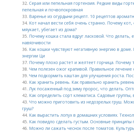
32.
Серая или пепельная гортензия. Редкие виды горт
пепельная и почвопокровная
33.
Варенье из огурдыни рецепт. 10 рецептов аромат
34.
Кот начал вести себя очень странно. Почему кот, 
мяукает, убегает из дома?
35.
Почему кошка стала вдруг ласковой. Что делать, 
навязчивости
36.
Как кошки чувствуют негативную энергию в доме.
энергии Ци
37.
Почему плохо растет и желтеет горчица. Почему 
38.
Чем полезен ожог крапивой. Правильное лечение 
39.
Чем подкормить каштан для улучшения роста. По
40.
Как хранить ревень. Как правильно хранить ревен
41.
Лук посаженный под зиму пророс, что делать. Оп
42.
Как определить сорт клематиса. Садовые группы, 
43.
Что можно приготовить из недозрелых груш. Можн
груш?
44.
Как вырастить лопух в домашних условиях. Техно
45.
Как повидло сделать густым. Основные принципы
46.
Можно ли сажать чеснок после томатов. Культур