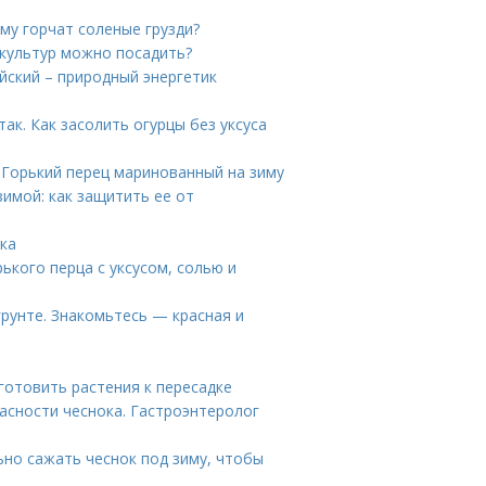
ему горчат соленые грузди?
 культур можно посадить?
йский – природный энергетик
ак. Как засолить огурцы без уксуса
 Горький перец маринованный на зиму
имой: как защитить ее от
ка
рького перца с уксусом, солью и
грунте. Знакомьтесь — красная и
готовить растения к пересадке
пасности чеснока. Гастроэнтеролог
льно сажать чеснок под зиму, чтобы