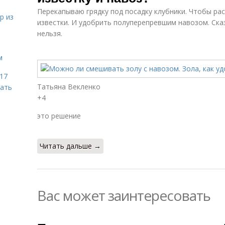
Перекапываю грядку под посадку клубники. Чтобы рас
р из
известки. И удобрить полуперепревшим навозом. Ска
нельзя.
м
 17
Татьяна Векленко
чать
+4
это решение
Читать дальше →
Вас может заинтересовать