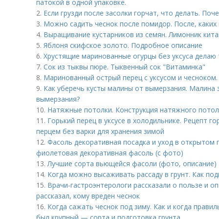
патокой в одной упаковке.
2.
Если грузди после засолки горчат, что делать. Поч
3.
Можно садить чеснок после помидор. После, каких
4.
Выращивание кустарников из семян. Лимонник кита
5.
Яблоня скифское золото. Подробное описание
6.
Хрустящие маринованные огурцы без уксуса делаю т
7.
Сок из тыквы пюре. Тыквенный сок "Витаминка"
8.
Маринованный острый перец с уксусом и чесноком.
9.
Как уберечь кусты малины от вымерзания. Малина з
вымерзания?
10.
Натяжные потолки. Конструкция натяжного потол
11.
Горький перец в уксусе в холодильнике. Рецепт го
перцем без варки для хранения зимой
12.
Фасоль декоративная посадка и уход в открытом 
фиолетовая декоративная фасоль (с фото)
13.
Лучшие сорта вьющейся фасоли (фото, описание)
14.
Когда можно высаживать рассаду в грунт. Как под
15.
Врачи-гастроэнтерологи рассказали о пользе и о
рассказал, кому вреден чеснок
16.
Когда сажать чеснок под зиму. Как и когда прави
был крупный — сорта и подготовка грунта