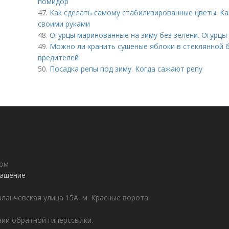
помидор
47.
Как сделать самому стабилизированные цветы. К
своими руками
48.
Огурцы маринованные на зиму без зелени. Огурцы
49.
Можно ли хранить сушеные яблоки в стеклянной б
вредителей
50.
Посадка репы под зиму. Когда сажают репу
дом
лашение
аланчевская улица 15А, м. Красные ворота
ии обратной гиперссылки.