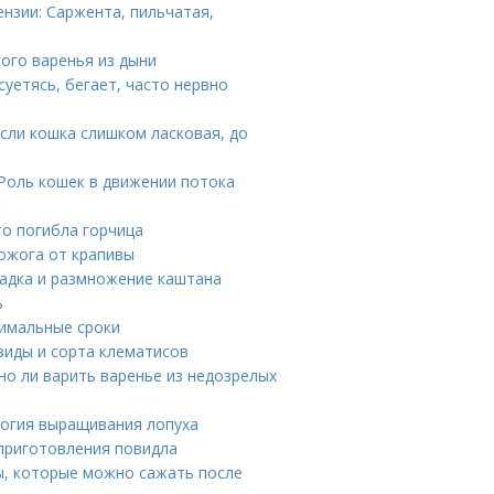
ензии: Саржента, пильчатая,
ного варенья из дыни
суетясь, бегает, часто нервно
если кошка слишком ласковая, до
 Роль кошек в движении потока
то погибла горчица
ожога от крапивы
садка и размножение каштана
ь
тимальные сроки
виды и сорта клематисов
о ли варить варенье из недозрелых
логия выращивания лопуха
 приготовления повидла
ы, которые можно сажать после