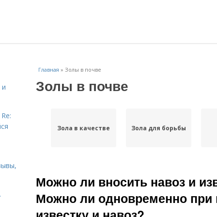
Главная
»
Золы в почве
Золы в почве
 и
 Re:
йся
Зола в качестве
Зола для борьбы
зывы,
Можно ли вносить навоз и из
.
Можно ли одновременно при 
известку и навоз?