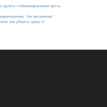
ак сделать стабилизированные цветы
 маринованные "Как магазинные"
анке. Как уберечь сушку от