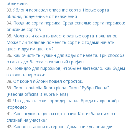
оближешь!
33.
Яблоня карнавал описание сорта. Новые сорта
яблони, полученные от включения
34.
Поздние сорта персика. Среднеспелые сорта персиков:
описание сортов
35.
Можно ли сажать вместе разные сорта тюльпанов.
Может ли тюльпан поменять сорт и с годами начать
цвести другим цветом?
36.
Как очистить кувшин для воды от налета. Три способа
отмыть до блеска стеклянный графин
37.
Повидло для пирожков, чтобы не вытекало. Как будем
готовить пирожки:
38.
От корня яблони пошел отросток.
39.
Пион tenuifolia Rubra plena. Пион "Рубра Плена"
(Paeonia officinalis Rubra Plena)
40.
Что делать если горлодер начал бродить. хренодёр
-горлодёр
41.
Как засушить цветы гортензии. Как избавиться от
слизней на участке?
42.
Как восстановить герань. Домашние условия для