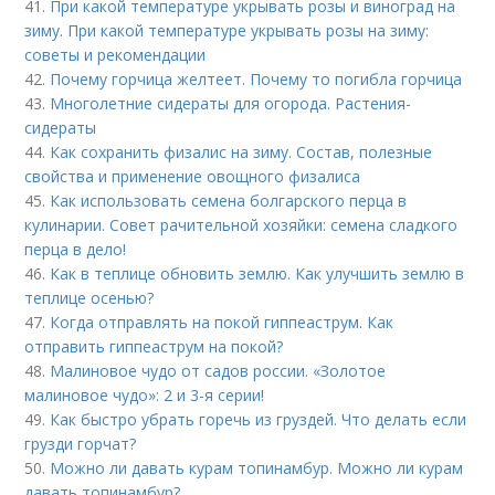
41.
При какой температуре укрывать розы и виноград на
зиму. При какой температуре укрывать розы на зиму:
советы и рекомендации
42.
Почему горчица желтеет. Почему то погибла горчица
43.
Многолетние сидераты для огорода. Растения-
сидераты
44.
Как сохранить физалис на зиму. Состав, полезные
свойства и применение овощного физалиса
45.
Как использовать семена болгарского перца в
кулинарии. Совет рачительной хозяйки: семена сладкого
перца в дело!
46.
Как в теплице обновить землю. Как улучшить землю в
теплице осенью?
47.
Когда отправлять на покой гиппеаструм. Как
отправить гиппеаструм на покой?
48.
Малиновое чудо от садов россии. «Золотое
малиновое чудо»: 2 и 3-я серии!
49.
Как быстро убрать горечь из груздей. Что делать если
грузди горчат?
50.
Можно ли давать курам топинамбур. Можно ли курам
давать топинамбур?