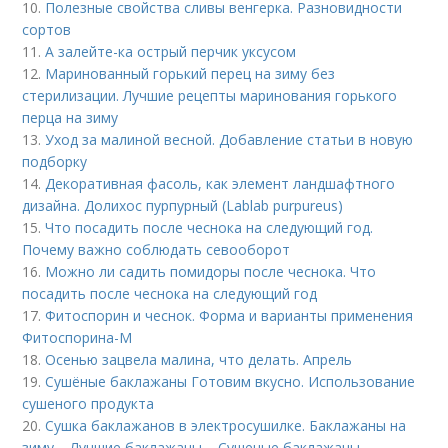
10.
Полезные свойства сливы венгерка. Разновидности
сортов
11.
А залейте-ка острый перчик уксусом
12.
Маринованный горький перец на зиму без
стерилизации. Лучшие рецепты маринования горького
перца на зиму
13.
Уход за малиной весной. Добавление статьи в новую
подборку
14.
Декоративная фасоль, как элемент ландшафтного
дизайна. Долихос пурпурный (Lablab purpureus)
15.
Что посадить после чеснока на следующий год.
Почему важно соблюдать севооборот
16.
Можно ли садить помидоры после чеснока. Что
посадить после чеснока на следующий год
17.
Фитоспорин и чеснок. Форма и варианты применения
Фитоспорина-М
18.
Осенью зацвела малина, что делать. Апрель
19.
Сушёные баклажаны Готовим вкусно. Использование
сушеного продукта
20.
Сушка баклажанов в электросушилке. Баклажаны на
зиму – Лучшие баклажаны – Сушеные баклажаны