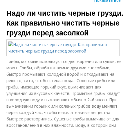
Показать все
Надо ли чистить черные грузди.
Жареные грузди
Грузди с картошкой
Как правильно чистить черные
грузди перед засолкой
Соленые грузди
Сырые грузди
Грибы, которые используются для жарения или сушки, не
моют. Грибы, обрабатываемые другими способами,
быстро промывают холодной водой и откидывают на
Способ на зиму
Грибов на зиму
решето, сито, чтобы стекла вода. Соленые грибы или
грибы, имеющие горький вкус, вымачивают для
улучшения их вкусовых качеств. Промытые грибы кладут
в холодную воду и вымачивают обычно 2–6 часов. При
Грузди в домашних
вымачивании горьких или соленых грибов воду меняют
Грибы на зиму
условиях
через каждый час, чтобы нежелательные вещества
быстрее растворились. Сушеные грибы вымачивают для
восстановления в них влажности. Воду, в которой они