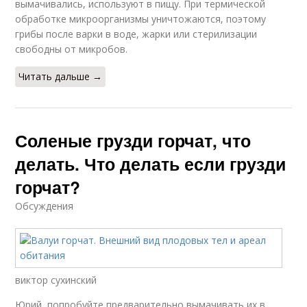
вымачивались, используют в пищу. При термической
Грузди в пряном
обработке микроорганизмы уничтожаются, поэтому
Рецепт на зиму
маринаде
грибы после варки в воде, жарки или стерилизации
свободны от микробов.
Читать дальше →
Грузди без
Грузди без
стерилизации
вымачивания
Соленые грузди горчат, что
делать. Что делать если грузди
Настоящий груздь
горчат?
Обсуждения
виктор сухинский
Юрий, попробуйте предварительно вымачивать их в