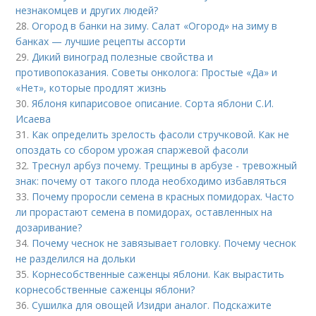
незнакомцев и других людей?
28.
Огород в банки на зиму. Салат «Огород» на зиму в
банках — лучшие рецепты ассорти
29.
Дикий виноград полезные свойства и
противопоказания. Советы онколога: Простые «Да» и
«Нет», которые продлят жизнь
30.
Яблоня кипарисовое описание. Сорта яблони С.И.
Исаева
31.
Как определить зрелость фасоли стручковой. Как не
опоздать со сбором урожая спаржевой фасоли
32.
Треснул арбуз почему. Трещины в арбузе - тревожный
знак: почему от такого плода необходимо избавляться
33.
Почему проросли семена в красных помидорах. Часто
ли прорастают семена в помидорах, оставленных на
дозаривание?
34.
Почему чеснок не завязывает головку. Почему чеснок
не разделился на дольки
35.
Корнесобственные саженцы яблони. Как вырастить
корнесобственные саженцы яблони?
36.
Сушилка для овощей Изидри аналог. Подскажите