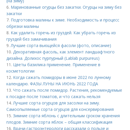
(на зиму)
6.
Маринованные огурцы без закатки. Огурцы на зиму без
закатки
7.
Подготовка малины к зиме. Необходимость и процесс
обрезки малины
8.
Как удалить горечь из груздей. Как убрать горечь из
груздей без замачивания
9.
Лучшие сорта вьющейся фасоли (фото, описание)
10.
Декоративная фасоль, как элемент ландшафтного
дизайна. Долихос пурпурный (Lablab purpureus)
11.
Цветы базилика применение. Применение в
косметологии
12.
Когда сажать помидоры в июне 2022 по лунному
календарю. ФАЗЫ ЛУНЫ НА ИЮНЬ 2022 ГОДА
13.
Что сажать после помидор. Растения, рекомендуемые
к посадке после томатов, и что сажать нельзя
14.
Лучшие сорта огурцов для засолки на зиму.
Самоопыляемые сорта огурцов для консервирования
15.
Зимние сорта яблонь с длительным сроком хранения
плодов. Зимние сорта яблок – общая классификация
16.
Врачи-гастроэнтерологи рассказали о пользе и