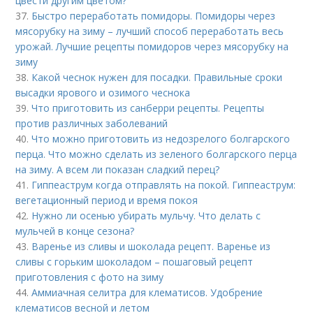
цвести другим цветом?
37.
Быстро переработать помидоры. Помидоры через
мясорубку на зиму – лучший способ переработать весь
урожай. Лучшие рецепты помидоров через мясорубку на
зиму
38.
Какой чеснок нужен для посадки. Правильные сроки
высадки ярового и озимого чеснока
39.
Что приготовить из санберри рецепты. Рецепты
против различных заболеваний
40.
Что можно приготовить из недозрелого болгарского
перца. Что можно сделать из зеленого болгарского перца
на зиму. А всем ли показан сладкий перец?
41.
Гиппеаструм когда отправлять на покой. Гиппеаструм:
вегетационный период и время покоя
42.
Нужно ли осенью убирать мульчу. Что делать с
мульчей в конце сезона?
43.
Варенье из сливы и шоколада рецепт. Варенье из
сливы с горьким шоколадом – пошаговый рецепт
приготовления с фото на зиму
44.
Аммиачная селитра для клематисов. Удобрение
клематисов весной и летом