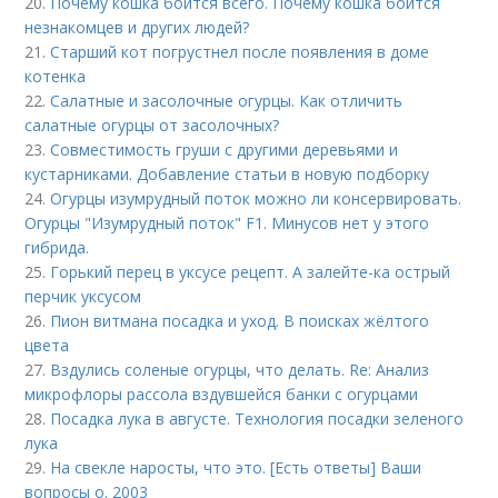
20.
Почему кошка боится всего. Почему кошка боится
незнакомцев и других людей?
21.
Старший кот погрустнел после появления в доме
котенка
22.
Салатные и засолочные огурцы. Как отличить
салатные огурцы от засолочных?
23.
Совместимость груши с другими деревьями и
кустарниками. Добавление статьи в новую подборку
24.
Огурцы изумрудный поток можно ли консервировать.
Огурцы "Изумрудный поток" F1. Минусов нет у этого
гибрида.
25.
Горький перец в уксусе рецепт. А залейте-ка острый
перчик уксусом
26.
Пион витмана посадка и уход. В поисках жёлтого
цвета
27.
Вздулись соленые огурцы, что делать. Re: Анализ
микрофлоры рассола вздувшейся банки с огурцами
28.
Посадка лука в августе. Технология посадки зеленого
лука
29.
На свекле наросты, что это. [Есть ответы] Ваши
вопросы о. 2003