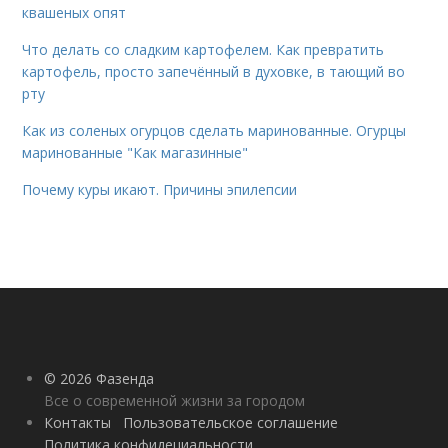
квашеных опят
Что делать со сладким картофелем. Как превратить
картофель, просто запечённый в духовке, в тающий во
рту
Как из соленых огурцов сделать маринованные. Огурцы
маринованные "Как магазинные"
Почему куры икают. Причины эпилепсии
© 2026 Фазенда
Все о современной жизни за городом
Контакты
Пользовательское соглашение
Политика конфидециальности