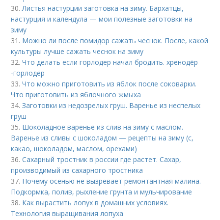
30.
Листья настурции заготовка на зиму. Бархатцы,
настурция и календула — мои полезные заготовки на
зиму
31.
Можно ли после помидор сажать чеснок. После, какой
культуры лучше сажать чеснок на зиму
32.
Что делать если горлодер начал бродить. хренодёр
-горлодёр
33.
Что можно приготовить из яблок после соковарки.
Что приготовить из яблочного жмыха
34.
Заготовки из недозрелых груш. Варенье из неспелых
груш
35.
Шоколадное варенье из слив на зиму с маслом.
Варенье из сливы с шоколадом — рецепты на зиму (с,
какао, шоколадом, маслом, орехами)
36.
Сахарный тростник в россии где растет. Сахар,
производимый из сахарного тростника
37.
Почему осенью не вызревает ремонтантная малина.
Подкормка, полив, рыхление грунта и мульчирование
38.
Как вырастить лопух в домашних условиях.
Технология выращивания лопуха