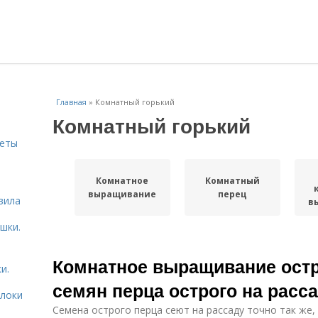
Главная
»
Комнатный горький
Комнатный горький
веты
Комнатное
Комнатный
ь
выращивание
перец
вила
в
шки.
Комнатное выращивание остр
и.
семян перца острого на расс
блоки
Семена острого перца сеют на рассаду точно так же, 