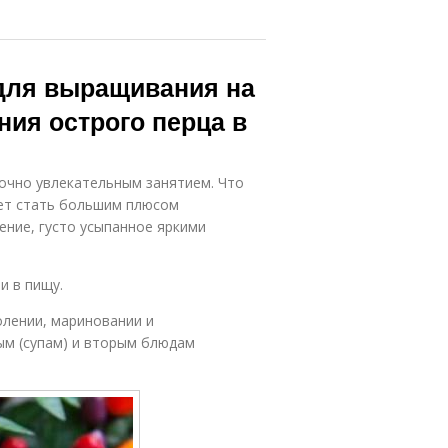
 для выращивания на
ия острого перца в
очно увлекательным занятием. Что
жет стать большим плюсом
ение, густо усыпанное яркими
и в пищу.
олении, мариновании и
вым (супам) и вторым блюдам