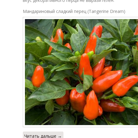
вкус декоративного перца не выразителен.
Мандариновый сладкий перец (Tangerine Dream)
Читать дальше →