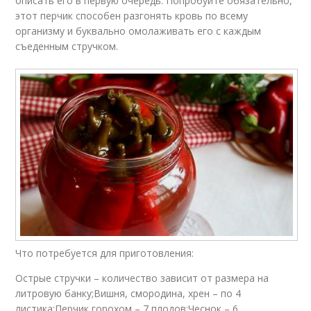
описать его в первую очередь. Попробуйте обязательно,
этот перчик способен разгонять кровь по всему
организму и буквально омолаживать его с каждым
съеденным стручком.
Что потребуется для приготовления:
Острые стручки – количество зависит от размера на
литровую банку;Вишня, смородина, хрен – по 4
листика;Перчик горохом – 7 плодов;Чеснок – 6