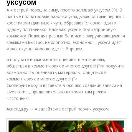
уксусом
А я острый перец на зиму, просто заливаю уксусом 9%. В
чистые поллитровые баночки укладываю острый перчик с
хвостиками (длинные - чуть обрезаю) "ставлю" один к
одному плотненько. Наливаю уксус и под капроновую
крышечку. Подходят разные баночки с закручивающимися
крышками.Быстро, не хлопотно, экономно -- уксуса идет
мало, вкусно. Хорошо идет с борщем.
и получите возможность оценивать материалы,
общаться в комментариях и многое другое!')">и получите
возможность оценивать материалы, общаться в
комментариях и многое другое!')">
Скопируйте код и вставьте в окошко создания записи на
LiveInternet, предварительно включив там режим
"Источник".
Асиенда.ру → А залейте-ка острый перчик уксусом