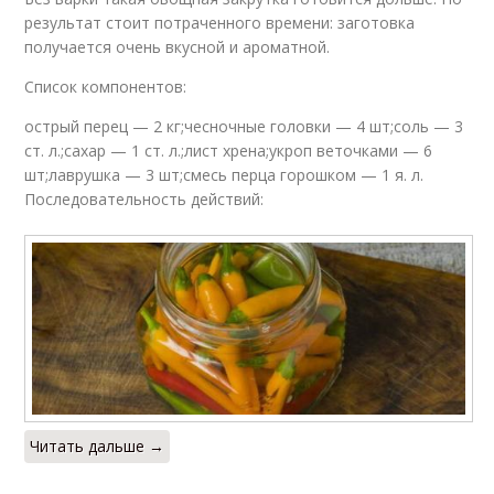
результат стоит потраченного времени: заготовка
получается очень вкусной и ароматной.
Список компонентов:
острый перец — 2 кг;чесночные головки — 4 шт;соль — 3
ст. л.;сахар — 1 ст. л.;лист хрена;укроп веточками — 6
шт;лаврушка — 3 шт;смесь перца горошком — 1 я. л.
Последовательность действий:
Читать дальше →