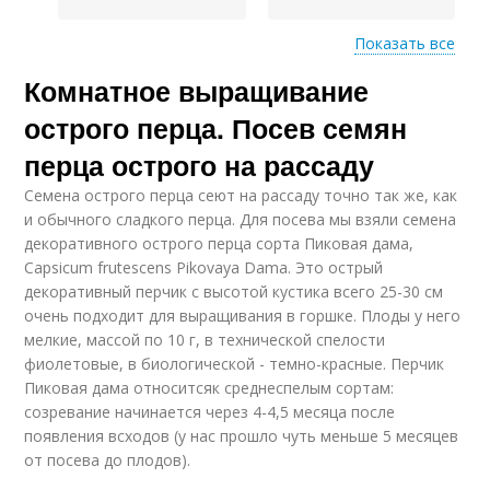
Показать все
Комнатное выращивание
Однолетний перец
Кустарниковый перец
острого перца. Посев семян
перца острого на рассаду
Семена острого перца сеют на рассаду точно так же, как
Ягодоносный перец
Китайский перец
и обычного сладкого перца. Для посева мы взяли семена
декоративного острого перца сорта Пиковая дама,
Capsicum frutescens Pikovaya Dama. Это острый
декоративный перчик с высотой кустика всего 25-30 см
очень подходит для выращивания в горшке. Плоды у него
Сорта для комнатного
Перцы для
мелкие, массой по 10 г, в технической спелости
выращивания
выращивания
фиолетовые, в биологической - темно-красные. Перчик
Пиковая дама относитсяк среднеспелым сортам:
созревание начинается через 4-4,5 месяца после
появления всходов (у нас прошло чуть меньше 5 месяцев
Перец на
Комнатный горький
от посева до плодов).
подоконнике