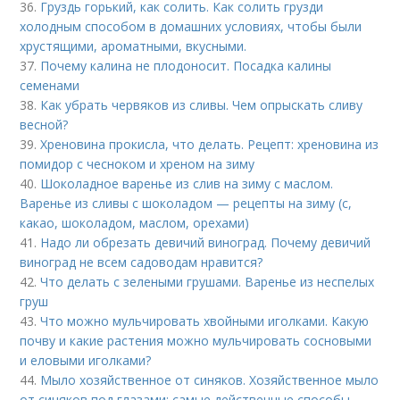
36.
Груздь горький, как солить. Как солить грузди
холодным способом в домашних условиях, чтобы были
хрустящими, ароматными, вкусными.
37.
Почему калина не плодоносит. Посадка калины
семенами
38.
Как убрать червяков из сливы. Чем опрыскать сливу
весной?
39.
Хреновина прокисла, что делать. Рецепт: хреновина из
помидор с чесноком и хреном на зиму
40.
Шоколадное варенье из слив на зиму с маслом.
Варенье из сливы с шоколадом — рецепты на зиму (с,
какао, шоколадом, маслом, орехами)
41.
Надо ли обрезать девичий виноград. Почему девичий
виноград не всем садоводам нравится?
42.
Что делать с зелеными грушами. Варенье из неспелых
груш
43.
Что можно мульчировать хвойными иголками. Какую
почву и какие растения можно мульчировать сосновыми
и еловыми иголками?
44.
Мыло хозяйственное от синяков. Хозяйственное мыло
от синяков под глазами: самые действенные способы