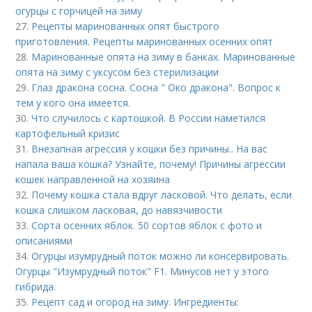
огурцы с горчицей на зиму
27.
Рецепты маринованных опят быстрого
приготовления. Рецепты маринованных осенних опят
28.
Маринованные опята на зиму в банках. Маринованные
опята на зиму с уксусом без стерилизации
29.
Глаз дракона сосна. Сосна " Око дракона". Вопрос к
тем у кого она имеется.
30.
Что случилось с картошкой. В России наметился
картофельный кризис
31.
Внезапная агрессия у кошки без причины.. На вас
напала ваша кошка? Узнайте, почему! Причины агрессии
кошек направленной на хозяина
32.
Почему кошка стала вдруг ласковой. Что делать, если
кошка слишком ласковая, до навязчивости
33.
Сорта осенних яблок. 50 сортов яблок с фото и
описаниями
34.
Огурцы изумрудный поток можно ли консервировать.
Огурцы "Изумрудный поток" F1. Минусов нет у этого
гибрида.
35.
Рецепт сад и огород на зиму. Ингредиенты: