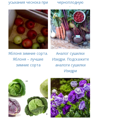
усыхания чеснока при
черноплодную
хранении
рябину
Яблоня зимние сорта.
Аналог сушилки
Яблоня – лучшие
Изидри. Подскажите
зимние сорта
аналоги сушилки
Изидри