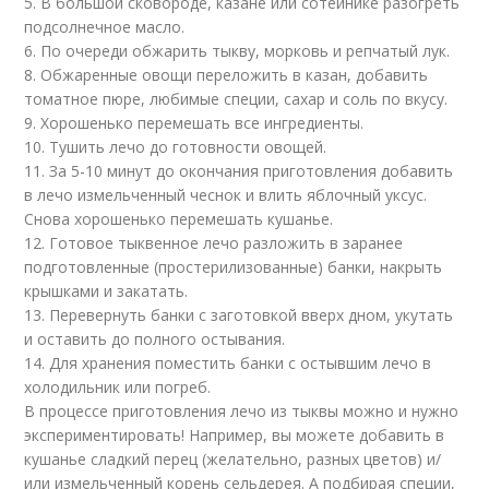
5. В большой сковороде, казане или сотейнике разогреть
подсолнечное масло.
6. По очереди обжарить тыкву, морковь и репчатый лук.
8. Обжаренные овощи переложить в казан, добавить
томатное пюре, любимые специи, сахар и соль по вкусу.
9. Хорошенько перемешать все ингредиенты.
10. Тушить лечо до готовности овощей.
11. За 5-10 минут до окончания приготовления добавить
в лечо измельченный чеснок и влить яблочный уксус.
Снова хорошенько перемешать кушанье.
12. Готовое тыквенное лечо разложить в заранее
подготовленные (простерилизованные) банки, накрыть
крышками и закатать.
13. Перевернуть банки с заготовкой вверх дном, укутать
и оставить до полного остывания.
14. Для хранения поместить банки с остывшим лечо в
холодильник или погреб.
В процессе приготовления лечо из тыквы можно и нужно
экспериментировать! Например, вы можете добавить в
кушанье сладкий перец (желательно, разных цветов) и/
или измельченный корень сельдерея. А подбирая специи,