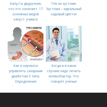
Капуста двуручная,
Тля на эустоме.
что это означает. 17
Эустома – идеальный
основных видов
садовый цветок
капуст: учимся
различать капусту
Как я научился
Когда и в каких
управлять сахарным
случаях надо лечить
диабетом II типа.
хеликобактер. Что
Определение
говорят ученые
болезни. Причины
заболевания