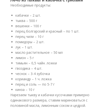
Необходимые продукты:
кабачки – 2 шт.
тыква – 500 г
вешенки – 100 г
перец болгарский и красный – по 1 шт.
перец чили – 10 г
помидоры – 2 шт.
лук – 1 шт.
масло растительное – 50 мл
лимон – 5 г
тимьян – 0,5 чайн. ложки
гвоздика – 4 шт.
чеснок – 3-4 зубочка
кориандр – 1 ч. ложка
перец и соль — по 5-7 г
кинза – 10 г
Нарезаем тыкву и кабачки кусочками примерно
одинакового размера, ставим мариноваться с
половиной масла, лимонным соком и цедрой.