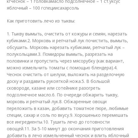
кгчеснок – 1 головкамасло подсолнечное – 1 ст.уксус
яблочный – 100 гспециисахарсоль
Как приготовить лечо из тыквы:
1. Тыкву вымыть, очистить от кожуры и семян, нарезать
кубиками.2. Морковь и репчатый лук почистить, вымыть,
обсушить. Морковь нарезать кубиками, репчатый лук –
полукольцами.3. Помидоры вымыть, разрезать на
половинки и пропустить через мясорубку (как вариант,
можно измельчить томаты с помощью блендера).4.
Чеснок очистить от шелухи, выложить на разделочную
доску и раздавить рукояткой ножа.5. В большой
сковороде, казане или сотейнике разогреть
подсолнечное масло.6. По очереди обжарить тыкву,
морковь и репчатый лук.8. Обжаренные овощи
переложить в казан, добавить томатное пюре, любимые
специи, сахар и соль по вкусу.9. Хорошенько перемешать
все ингредиенты.10. Тушить лечо до готовности
овощей.11. За 5-10 минут до окончания приготовления
добавить в лечо измельченный чеснок и влить яблочный