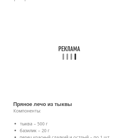
Пряное лечо из тыквы
Компоненты:
тыква – 500 г
базилик – 20 г
перец красный сладкий и острый – по 1 шт.