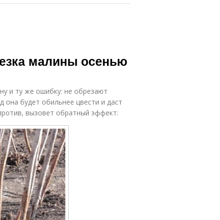
резка малины осенью
у и ту же ошибку: не обрезают
д она будет обильнее цвести и даст
апротив, вызовет обратный эффект: