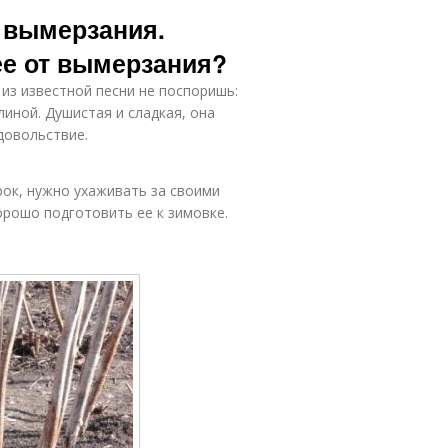
алин к зиме
 вымерзания.
ее от вымерзания?
 из известной песни не поспоришь:
иной. Душистая и сладкая, она
довольствие.
ок, нужно ухаживать за своими
орошо подготовить ее к зимовке.