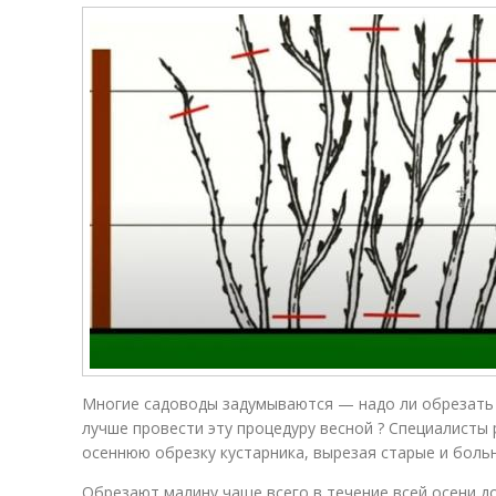
Многие садоводы задумываются — надо ли обрезать 
лучше провести эту процедуру весной ? Специалист
осеннюю обрезку кустарника, вырезая старые и боль
Обрезают малину чаще всего в течение всей осени д