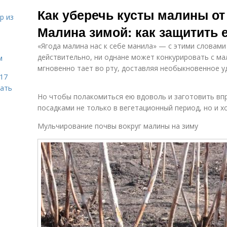
Малин по
М
лунному
Как уберечь кусты малины от
графику
календарю
р из
Малина зимой: как защитить 
«Ягода малина нас к себе манила» — с этими словами
действительно, ни однане может конкурировать с мал
м
мгновенно тает во рту, доставляя необыкновенное у
 17
чать
Но чтобы полакомиться ею вдоволь и заготовить впр
посадками не только в вегетационный период, но и х
Мульчирование почвы вокруг малины на зиму