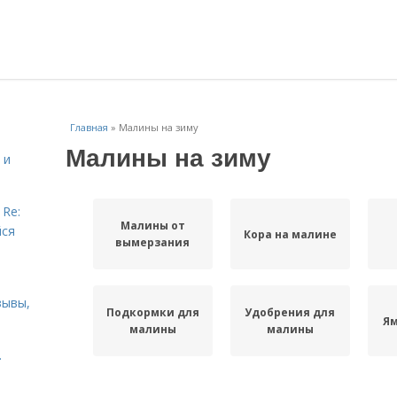
Главная
»
Малины на зиму
Малины на зиму
 и
 Re:
Малины от
йся
Кора на малине
вымерзания
зывы,
Подкормки для
Удобрения для
Ям
малины
малины
.
Малины по