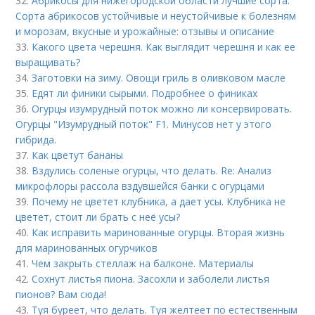
32.
Абрикосы для нижегородской области лучшие сорта.
Сорта абрикосов устойчивые и неустойчивые к болезням
и морозам, вкусные и урожайные: отзывы и описание
33.
Какого цвета черешня. Как выглядит черешня и как ее
выращивать?
34.
Заготовки на зиму. Овощи гриль в оливковом масле
35.
Едят ли финики сырыми. Подробнее о финиках
36.
Огурцы изумрудный поток можно ли консервировать.
Огурцы "Изумрудный поток" F1. Минусов нет у этого
гибрида.
37.
Как цветут бананы
38.
Вздулись соленые огурцы, что делать. Re: Анализ
микрофлоры рассола вздувшейся банки с огурцами
39.
Почему не цветет клубника, а дает усы. Клубника не
цветет, стоит ли брать с неё усы?
40.
Как исправить маринованные огурцы. Вторая жизнь
для маринованных огурчиков
41.
Чем закрыть стеллаж на балконе. Материалы
42.
Сохнут листья пиона. Засохли и заболели листья
пионов? Вам сюда!
43.
Туя буреет, что делать. Туя желтеет по естественным