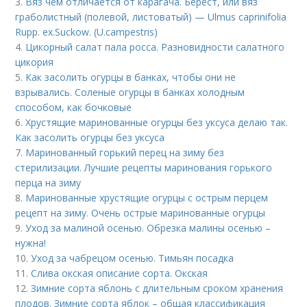
3.
Вяз чем отличается от карагача. Берест, или вяз
граболистный (полевой, листоватый) — Ulmus caprinifolia
Rupp. ex.Suckow. (U.campestris)
4.
Цикорный салат пала росса. Разновидности салатного
цикория
5.
Как засолить огурцы в банках, чтобы они не
взрывались. Соленые огурцы в банках холодным
способом, как бочковые
6.
Хрустящие маринованные огурцы без уксуса делаю так.
Как засолить огурцы без уксуса
7.
Маринованный горький перец на зиму без
стерилизации. Лучшие рецепты маринования горького
перца на зиму
8.
Маринованные хрустящие огурцы с острым перцем
рецепт на зиму. Очень острые маринованные огурцы
9.
Уход за малиной осенью. Обрезка малины осенью –
нужна!
10.
Уход за чабрецом осенью. Тимьян посадка
11.
Слива окская описание сорта. Окская
12.
Зимние сорта яблонь с длительным сроком хранения
плодов. Зимние сорта яблок – общая классификация