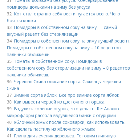
31.
Томаты дольками без уксуса. Консервированные
помидоры дольками на зиму без уксуса
32.
Кот стал странно себя вести пугается всего. Чего
боятся кошки
33.
Помидоры в собственном соку на зиму — самый
вкусный рецепт без стерилизации
34.
Помидоры в собственном соку на зиму лучший рецепт.
Помидоры в собственном соку на зиму – 10 рецептов
пальчики оближешь
35.
Томаты в собственном соку. Помидоры в
собственном соку без стерилизации на зиму – 8 рецептов
пальчики оближешь
36.
Черешня Скина описание сорта. Саженцы черешни
Скина
37.
Зимние сорта яблок. Всё про зимние сорта яблок
38.
Как вывести червей из цветочного горшка.
39.
Вздулись соленые огурцы, что делать. Re: Анализ
микрофлоры рассола вздувшейся банки с огурцами
40.
Яблочный жмых после соковарки, как использовать.
Как сделать пастилу из яблочного жмыха
41.
Глина для лечения деревьев. Готовим глиняную