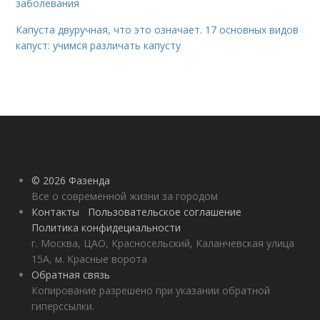
заболевания
Капуста двуручная, что это означает. 17 основных видов
капуст: учимся различать капусту
© 2026 Фазенда
Все о современной жизни за городом
Контакты
Пользовательское соглашение
Политика конфидециальности
г. Москва, ЦАО, Красносельский, Каланчевская улица
15А, м. Красные ворота
Обратная связь
Копирование разрешено при указании обратной
гиперссылки.