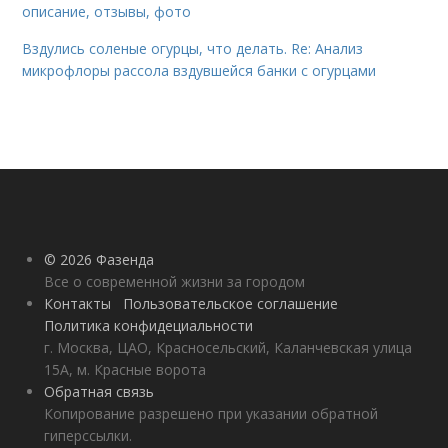
описание, отзывы, фото
Вздулись соленые огурцы, что делать. Re: Анализ
микрофлоры рассола вздувшейся банки с огурцами
© 2026 Фазенда
Все о современной жизни за городом
Контакты
Пользовательское соглашение
Политика конфидециальности
г. Москва, ЦАО, Красносельский, Каланчевская улица
15А, м. Красные ворота
Обратная связь
Копирование разрешено при указании обратной
гиперссылки.