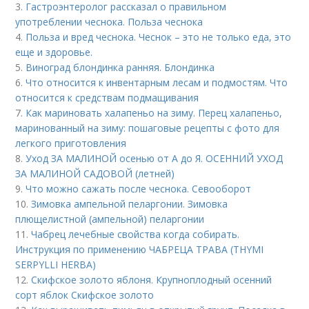
3.
Гастроэнтеролог рассказал о правильном
употреблении чеснока. Польза чеснока
4.
Польза и вред чеснока. Чеснок – это не только еда, это
еще и здоровье.
5.
Виноград блондинка ранняя. Блондинка
6.
Что относится к инвентарным лесам и подмостям. Что
относится к средствам подмащивания
7.
Как мариновать халапеньо на зиму. Перец халапеньо,
маринованный на зиму: пошаговые рецепты с фото для
легкого приготовления
8.
Уход ЗА МАЛИНОЙ осенью от А до Я. ОСЕННИЙ УХОД
ЗА МАЛИНОЙ САДОВОЙ (летней)
9.
Что можно сажать после чеснока. Севооборот
10.
Зимовка ампельной пеларгонии. Зимовка
плющелистной (ампельной) пеларгонии
11.
Чабрец лечебные свойства когда собирать.
Инструкция по применению ЧАБРЕЦА ТРАВА (THYMI
SERPYLLI HERBA)
12.
Скифское золото яблоня. Крупноплодный осенний
сорт яблок Скифское золото