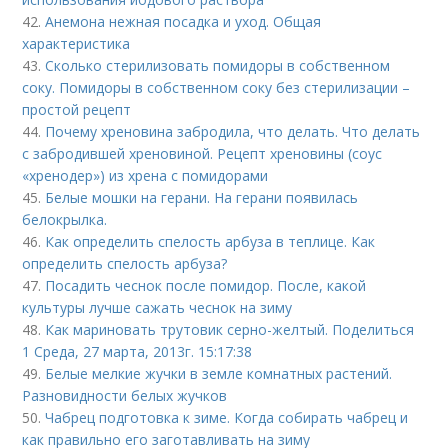
42.
Анемона нежная посадка и уход. Общая
характеристика
43.
Сколько стерилизовать помидоры в собственном
соку. Помидоры в собственном соку без стерилизации –
простой рецепт
44.
Почему хреновина забродила, что делать. Что делать
с забродившей хреновиной. Рецепт хреновины (соус
«хренодер») из хрена с помидорами
45.
Белые мошки на герани. На герани появилась
белокрылка.
46.
Как определить спелость арбуза в теплице. Как
определить спелость арбуза?
47.
Посадить чеснок после помидор. После, какой
культуры лучше сажать чеснок на зиму
48.
Как мариновать трутовик серно-желтый. Поделиться
1 Среда, 27 марта, 2013г. 15:17:38
49.
Белые мелкие жучки в земле комнатных растений.
Разновидности белых жучков
50.
Чабрец подготовка к зиме. Когда собирать чабрец и
как правильно его заготавливать на зиму