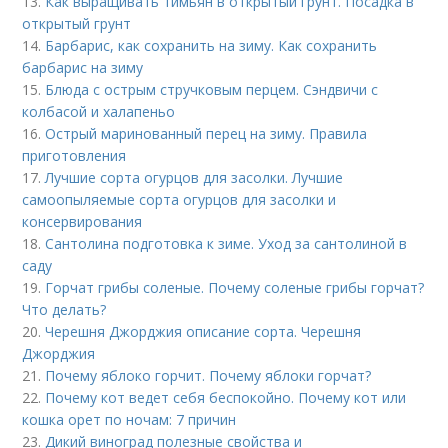
13.
Как выращивать тимьян в открытый грунт. Посадка в
открытый грунт
14.
Барбарис, как сохранить на зиму. Как сохранить
барбарис на зиму
15.
Блюда с острым стручковым перцем. Сэндвичи с
колбасой и халапеньо
16.
Острый маринованный перец на зиму. Правила
приготовления
17.
Лучшие сорта огурцов для засолки. Лучшие
самоопыляемые сорта огурцов для засолки и
консервирования
18.
Сантолина подготовка к зиме. Уход за сантолиной в
саду
19.
Горчат грибы соленые. Почему соленые грибы горчат?
Что делать?
20.
Черешня Джорджия описание сорта. Черешня
Джорджия
21.
Почему яблоко горчит. Почему яблоки горчат?
22.
Почему кот ведет себя беспокойно. Почему кот или
кошка орет по ночам: 7 причин
23.
Дикий виноград полезные свойства и