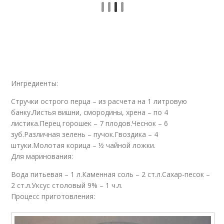
Ингредиенты:
Стручки острого перца – из расчета на 1 литровую
банку.Листья вишни, смородины, хрена – по 4
листика.Перец горошек – 7 плодов.Чеснок – 6
зуб.Различная зелень – пучок.Гвоздика – 4
штуки.Молотая корица – ½ чайной ложки.
Для маринования:
Вода питьевая – 1 л.Каменная соль – 2 ст.л.Сахар-песок –
2 ст.л.Уксус столовый 9% – 1 ч.л.
Процесс приготовления: