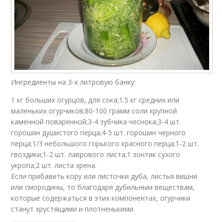
Ингредиенты на 3-х литровую банку:
1 кг больших огурцов, для сока;1.5 кг средних или
маленьких огурчиков;80-100 грамм соли крупной
каменной поваренной;3-4 зубчика чеснока;3-4 шт.
горошин душистого перца;4-5 шт. горошин черного
перца;1/3 небольшого горького красного перца;1-2 шт.
гвоздики;1-2 шт. лаврового листа;1 зонтик сухого
укропа;2 шт. листа хрена.
Если прибавить кору или листочки дуба, листья вишни
или смородины, то благодаря дубильным веществам,
которые содержаться в этих компонентах, огурчики
станут хрустящими и плотненькими.