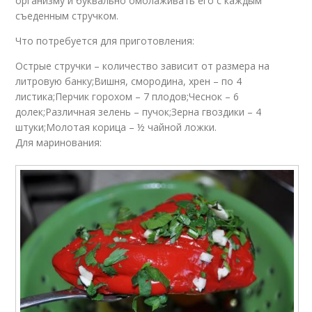
организму и буквально омолаживать его с каждым
съеденным стручком.
Что потребуется для приготовления:
Острые стручки – количество зависит от размера на
литровую банку;Вишня, смородина, хрен – по 4
листика;Перчик горохом – 7 плодов;Чеснок – 6
долек;Различная зелень – пучок;Зерна гвоздики – 4
штуки;Молотая корица – ½ чайной ложки.
Для маринования: