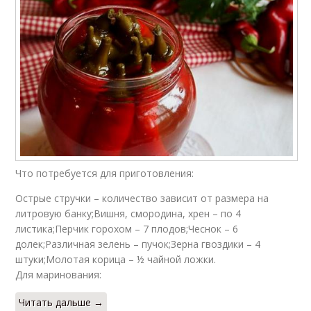
Что потребуется для приготовления:
Острые стручки – количество зависит от размера на
литровую банку;Вишня, смородина, хрен – по 4
листика;Перчик горохом – 7 плодов;Чеснок – 6
долек;Различная зелень – пучок;Зерна гвоздики – 4
штуки;Молотая корица – ½ чайной ложки.
Для маринования:
Читать дальше →