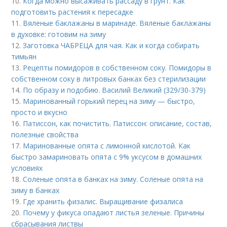
10.
Когда можно высаживать рассаду в грунт. Как
подготовить растения к пересадке
11.
Вяленые баклажаны в маринаде. Вяленые баклажаны
в духовке: готовим на зиму
12.
Заготовка ЧАБРЕЦА для чая. Как и когда собирать
тимьян
13.
Рецепты помидоров в собственном соку. Помидоры в
собственном соку в литровых банках без стерилизации
14.
По образу и подобию. Василий Великий (329/30-379)
15.
Маринованный горький перец на зиму — быстро,
просто и вкусно
16.
Патиссон, как почистить. Патиссон: описание, состав,
полезные свойства
17.
Маринованные опята с лимонной кислотой. Как
быстро замариновать опята с 9% уксусом в домашних
условиях
18.
Соленые опята в банках на зиму. Соленые опята на
зиму в банках
19.
Где хранить физалис. Выращивание физалиса
20.
Почему у фикуса опадают листья зеленые. Причины
сбрасывания листвы