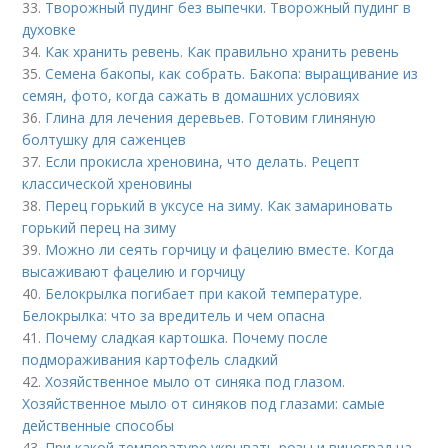
33.
Творожный пудинг без выпечки. Творожный пудинг в
духовке
34.
Как хранить ревень. Как правильно хранить ревень
35.
Семена бакопы, как собрать. Бакопа: выращивание из
семян, фото, когда сажать в домашних условиях
36.
Глина для лечения деревьев. Готовим глиняную
болтушку для саженцев
37.
Если прокисла хреновина, что делать. Рецепт
классической хреновины
38.
Перец горький в уксусе на зиму. Как замариновать
горький перец на зиму
39.
Можно ли сеять горчицу и фацелию вместе. Когда
высаживают фацелию и горчицу
40.
Белокрылка погибает при какой температуре.
Белокрылка: что за вредитель и чем опасна
41.
Почему сладкая картошка. Почему после
подмораживания картофель сладкий
42.
Хозяйственное мыло от синяка под глазом.
Хозяйственное мыло от синяков под глазами: самые
действенные способы
43.
При какой температуре укрывать розы и виноград на