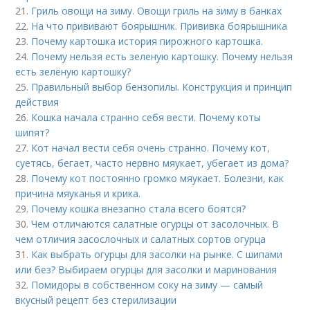
21.
Гриль овощи на зиму. Овощи гриль на зиму в банках
22.
На что прививают боярышник. Прививка боярышника
23.
Почему картошка история пирожного картошка.
24.
Почему нельзя есть зеленую картошку. Почему нельзя
есть зелёную картошку?
25.
Правильный выбор бензопилы. Конструкция и принцип
действия
26.
Кошка начала странно себя вести. Почему коты
шипят?
27.
Кот начал вести себя очень странно. Почему кот,
суетясь, бегает, часто нервно мяукает, убегает из дома?
28.
Почему кот постоянно громко мяукает. Болезни, как
причина мяуканья и крика.
29.
Почему кошка внезапно стала всего боятся?
30.
Чем отличаются салатные огурцы от засолочных. В
чем отличия засослочных и салатных сортов огурца
31.
Как выбрать огурцы для засолки на рынке. С шипами
или без? Выбираем огурцы для засолки и маринования
32.
Помидоры в собственном соку на зиму — самый
вкусный рецепт без стерилизации