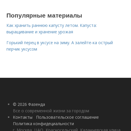
Популярные материалы
Как хранить раннюю капусту летом. Капуста:
выращивание и хранение урожая
Горький перец в уксусе на зиму. А залейте-ка острый
перчик уксусом
© 2026 Фазенда
Все о современной жизни за городом
Контакты
Пользовательское соглашение
Политика конфидециальности
г. Москва, ЦАО, Красносельский, Каланчевская улица