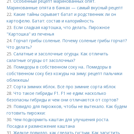
21.
Особенный рецепт маринованных опят.
Маринованные опята в банках — самый вкусный рецепт
22.
Какие тайны скрывает батат и родственник ли он
картофелю. Батат: состав и калорийность
23.
Если сладкая картошка, что делать. Пирожное
"Картошка" из печенья
24.
Горчат грибы соленые. Почему соленые грибы горчат?
Что делать?
25.
Салатные и засолочные огурцы. Как отличить
салатные огурцы от засолочных?
26.
Помидоры в собственном соку на.. Помидоры в
собственном соку без кожуры на зиму: рецепт пальчики
оближешь!
27.
Сорта зимних яблок. Всё про зимние сорта яблок
28.
Что такое гибриды F1. F1 не едим: насколько
безопасны гибриды и чем они отличаются от сортов?
29.
Повидло для пирожков, чтобы не вытекало. Как будем
готовить пирожки:
30.
Чем подкормить каштан для улучшения роста.
Посадка и размножение каштана
31.
Жидкое повидло, как сделать густым. Как загустить