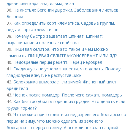
древесины карагача, ильма, вяза
36.
На листьях Бегонии дырочки. Заболевания листьев
Бегонии
37.
Как определить сорт клематиса. Садовые группы,
виды и сорта клематисов
38.
Почему быстро зацветает шпинат. Шпинат:
выращивание и полезные свойства
39.
Пищевая селитра, что это такое и чем можно
заменить. ПИЩЕВАЯ СЕЛИТРА:КОНСЕРВАНТ ИЛИ ЯД?.
40.
Недозрелые перцы рецепт. Перец недозрел
41.
Гладиолусы не успели зацвести, что делать. Почему
гладиолусы вянут, не распустившись
42.
Белокрылка вымерзает ли зимой. Жизненный цикл
вредителя
43.
Чеснок после помидор. После чего сажать помидоры
44.
Как быстро убрать горечь из груздей. Что делать если
грузди горчат?
45.
Что можно приготовить из недозревшего болгарского
перца на зиму. Что можно сделать из зеленого
болгарского перца на зиму. А всем ли показан сладкий