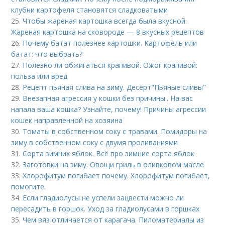
клубни картофеля становятся сладковатыми
25.
Чтобы жареная картошка всегда была вкусной.
Жареная картошка на сковороде — 8 вкусных рецептов
26.
Почему батат полезнее картошки. Картофель или
батат: что выбрать?
27.
Полезно ли обжигаться крапивой. Ожог крапивой:
польза или вред
28.
Рецепт пьяная слива на зиму. Десерт"Пьяные сливы"
29.
Внезапная агрессия у кошки без причины.. На вас
напала ваша кошка? Узнайте, почему! Причины агрессии
кошек направленной на хозяина
30.
Томаты в собственном соку с травами. Помидоры на
зиму в собственном соку с двумя проливаниями
31.
Сорта зимних яблок. Всё про зимние сорта яблок
32.
Заготовки на зиму. Овощи гриль в оливковом масле
33.
Хлорофитум погибает почему. Хлорофитум погибает,
помогите.
34.
Если гладиолусы не успели зацвести можно ли
пересадить в горшок. Уход за гладиолусами в горшках
35.
Чем вяз отличается от карагача. Пиломатериалы из