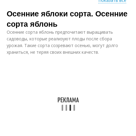
Показать все
Осенние яблоки сорта. Осенние
Зимние яблоки
Яблоки с фото
сорта яблонь
Осенние сорта яблонь предпочитают выращивать
садоводы, которые реализуют плоды после сбора
урожая. Такие сорта созревают осенью, могут долго
храниться, не теряя своих внешних качеств.