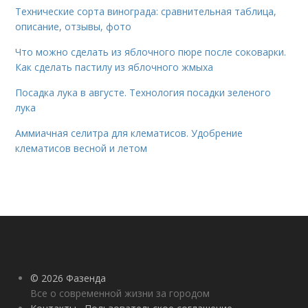
Технические сорта винограда: сравнительная таблица,
описание, отзывы, фото
Что можно сделать из яблочного пюре после соковарки.
Как сделать пастилу из яблочного жмыха
Посадка лука в августе. Технология посадки зеленого
лука
Аммиачная селитра для клематисов. Удобрение
клематисов весной и летом
© 2026 Фазенда
Все о современной жизни за городом