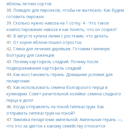
яблонь летних сортов
38.
Повидло для пирожков, чтобы не вытекало. Как будем
готовить пирожки:
39.
Сколько нужно навоза на 1 сотку. 4 - Что такое
компостирование навоза и как понять, что он созрел?
40.
В августе купила лилии с ростками, что делать.
41.
От корня яблони пошел отросток.
42.
Глина для лечения деревьев. Готовим глиняную
болтушку для саженцев
43.
Почему картофель сладкий. Почему после
подмораживания картофель сладкий
44.
Как восстановить герань. Домашние условия для
пеларгонии
45.
Как использовать семена болгарского перца в
кулинарии. Совет рачительной хозяйки: семена сладкого
перца в дело!
46.
Когда отправлять на покой гиппеаструм. Как
отправить гиппеаструм на покой?
47.
Зимовка пеларгонии ампельной. Ампельная герань —,
что это за цветок к какому семейству относится