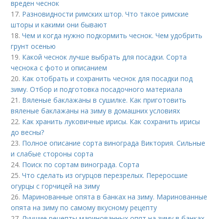
вреден чеснок
17.
Разновидности римских штор. Что такое римские
шторы и какими они бывают
18.
Чем и когда нужно подкормить чеснок. Чем удобрить
грунт осенью
19.
Какой чеснок лучше выбрать для посадки. Сорта
чеснока с фото и описанием
20.
Как отобрать и сохранить чеснок для посадки под
зиму. Отбор и подготовка посадочного материала
21.
Вяленые баклажаны в сушилке. Как приготовить
вяленые баклажаны на зиму в домашних условиях
22.
Как хранить луковичные ирисы. Как сохранить ирисы
до весны?
23.
Полное описание сорта винограда Виктория. Сильные
и слабые стороны сорта
24.
Поиск по сортам винограда. Сорта
25.
Что сделать из огурцов перезрелых. Переросшие
огурцы с горчицей на зиму
26.
Маринованные опята в банках на зиму. Маринованные
опята на зиму по самому вкусному рецепту
27.
Лучшие рецепты маринованных опят на зиму в банках.