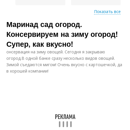
Показать все
Маринад сад огород.
Ассорти в
Вкусное ассорти
трехлитровой банке
Консервируем на зиму огород!
Супер, как вкусно!
онсервация на зиму овощей. Сегодня я закрываю
огород.В одной банке сразу несколько видов овощей.
Зимой съедаются мигом! Очень вкусно с картошечкой, да
в хорошей компании!