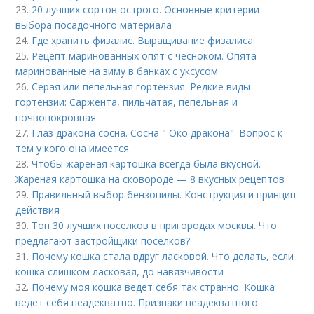
23.
20 лучших сортов острого. Основные критерии
выбора посадочного материала
24.
Где хранить физалис. Выращивание физалиса
25.
Рецепт маринованных опят с чесноком. Опята
маринованные на зиму в банках с уксусом
26.
Серая или пепельная гортензия. Редкие виды
гортензии: Саржента, пильчатая, пепельная и
почвопокровная
27.
Глаз дракона сосна. Сосна " Око дракона". Вопрос к
тем у кого она имеется.
28.
Чтобы жареная картошка всегда была вкусной.
Жареная картошка на сковороде — 8 вкусных рецептов
29.
Правильный выбор бензопилы. Конструкция и принцип
действия
30.
Топ 30 лучших поселков в пригородах москвы. Что
предлагают застройщики поселков?
31.
Почему кошка стала вдруг ласковой. Что делать, если
кошка слишком ласковая, до навязчивости
32.
Почему моя кошка ведет себя так странно. Кошка
ведет себя неадекватно. Признаки неадекватного