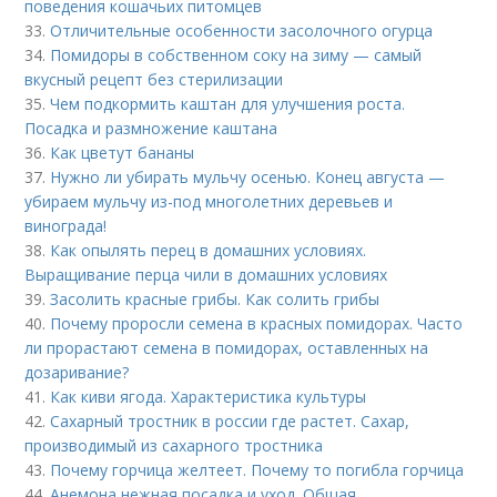
поведения кошачьих питомцев
33.
Отличительные особенности засолочного огурца
34.
Помидоры в собственном соку на зиму — самый
вкусный рецепт без стерилизации
35.
Чем подкормить каштан для улучшения роста.
Посадка и размножение каштана
36.
Как цветут бананы
37.
Нужно ли убирать мульчу осенью. Конец августа —
убираем мульчу из-под многолетних деревьев и
винограда!
38.
Как опылять перец в домашних условиях.
Выращивание перца чили в домашних условиях
39.
Засолить красные грибы. Как солить грибы
40.
Почему проросли семена в красных помидорах. Часто
ли прорастают семена в помидорах, оставленных на
дозаривание?
41.
Как киви ягода. Характеристика культуры
42.
Сахарный тростник в россии где растет. Сахар,
производимый из сахарного тростника
43.
Почему горчица желтеет. Почему то погибла горчица
44.
Анемона нежная посадка и уход. Общая