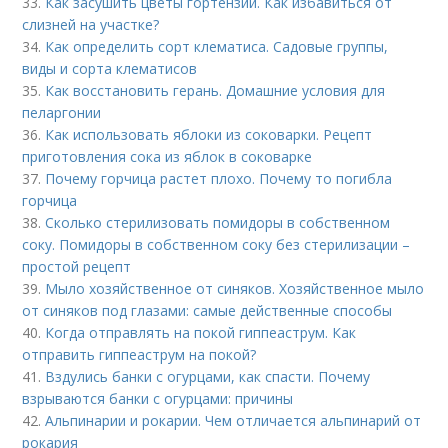
33.
Как засушить цветы гортензии. Как избавиться от
слизней на участке?
34.
Как определить сорт клематиса. Садовые группы,
виды и сорта клематисов
35.
Как восстановить герань. Домашние условия для
пеларгонии
36.
Как использовать яблоки из соковарки. Рецепт
приготовления сока из яблок в соковарке
37.
Почему горчица растет плохо. Почему то погибла
горчица
38.
Сколько стерилизовать помидоры в собственном
соку. Помидоры в собственном соку без стерилизации –
простой рецепт
39.
Мыло хозяйственное от синяков. Хозяйственное мыло
от синяков под глазами: самые действенные способы
40.
Когда отправлять на покой гиппеаструм. Как
отправить гиппеаструм на покой?
41.
Вздулись банки с огурцами, как спасти. Почему
взрываются банки с огурцами: причины
42.
Альпинарии и рокарии. Чем отличается альпинарий от
рокария