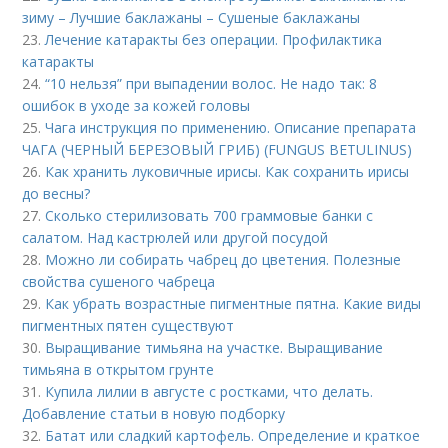
зиму – Лучшие баклажаны – Сушеные баклажаны
23.
Лечение катаракты без операции. Профилактика
катаракты
24.
“10 нельзя” при выпадении волос. Не надо так: 8
ошибок в уходе за кожей головы
25.
Чага инструкция по применению. Описание препарата
ЧАГА (ЧЕРНЫЙ БЕРЕЗОВЫЙ ГРИБ) (FUNGUS BETULINUS)
26.
Как хранить луковичные ирисы. Как сохранить ирисы
до весны?
27.
Сколько стерилизовать 700 граммовые банки с
салатом. Над кастрюлей или другой посудой
28.
Можно ли собирать чабрец до цветения. Полезные
свойства сушеного чабреца
29.
Как убрать возрастные пигментные пятна. Какие виды
пигментных пятен существуют
30.
Выращивание тимьяна на участке. Выращивание
тимьяна в открытом грунте
31.
Купила лилии в августе с ростками, что делать.
Добавление статьи в новую подборку
32.
Батат или сладкий картофель. Определение и краткое