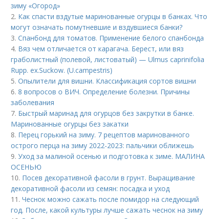
зиму «Огород»
2.
Как спасти вздутые маринованные огурцы в банках. Что
могут означать помутневшие и вздувшиеся банки?
3.
Спанбонд для томатов. Применение белого спанбонда
4.
Вяз чем отличается от карагача. Берест, или вяз
граболистный (полевой, листоватый) — Ulmus caprinifolia
Rupp. ex.Suckow. (U.campestris)
5.
Опылители для вишни. Классификация сортов вишни
6.
8 вопросов о ВИЧ. Определение болезни. Причины
заболевания
7.
Быстрый маринад для огурцов без закрутки в банке.
Маринованные огурцы без закатки
8.
Перец горький на зиму. 7 рецептов маринованного
острого перца на зиму 2022-2023: пальчики оближешь
9.
Уход за малиной осенью и подготовка к зиме. МАЛИНА
ОСЕНЬЮ
10.
Посев декоративной фасоли в грунт. Выращивание
декоративной фасоли из семян: посадка и уход
11.
Чеснок можно сажать после помидор на следующий
год. После, какой культуры лучше сажать чеснок на зиму