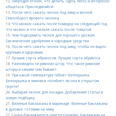
12.
Забродил огонек, что делать. Здесь легко и интересно
общаться. Присоединяйся!
13.
После чего сажать чеснок под зиму и весной.
Севооборот ярового чеснока
14.
Что можно сажать после помидор на следующий год.
Что можно и что нельзя сажать после томатов
15.
Чем подкормить чеснок для хорошего урожая.
Органические удобрения и народные средства
16.
После чего сажать чеснок под зиму, чтобы он вырос
крупным и здоровым
17.
Лучшие сорта абрикосов. Лучшие сорта абрикоса
18.
Разновидности римских штор. Что такое римские
шторы и какими они бывают
19.
При какой температуре гибнет белокрылка.
Белокрылка и зимовка: погибнет ли она в открытом
грунте?
20.
Выбирая чеснок для посадки. Добавление статьи в
новую подборку
21.
Вяленые баклажаны в маринаде. Вяленые баклажаны
в духовке: готовим на зиму
22.
Сушка баклажанов в электросушилке. Баклажаны на