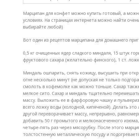
Марципан для конфет можно купить готовый, а можн
условиях. На страницах интернета можно найти очен
выбирайте любой)
Вот один из рецептов марципана для домашнего приг
0,5 кг очищенных ядер сладкого миндаля, 15 штук гор
фруктового сахара (желательно финского), 1 ст. ложк
Миндаль ошпарить, снять кожицу, высушить при откр
огне несколько минут (не допуская не только подгора
смолоть в кофемолке как можно тоньше. Сахар также
мелкое сито. Сахар и миндаль тщательно перемешат
массу. Выложить ее в фарфоровую чашку и пульвериз
всего ложку воды (холодной, кипяченой). Делать это
другой переворачивает массу, непрерывно, равномер
добавить 50 г промытого и мелконасеченного изюма,
четыре-пять раз через мясорубку. После этого марц
толстостенную металлическую посуду и подогреваетс