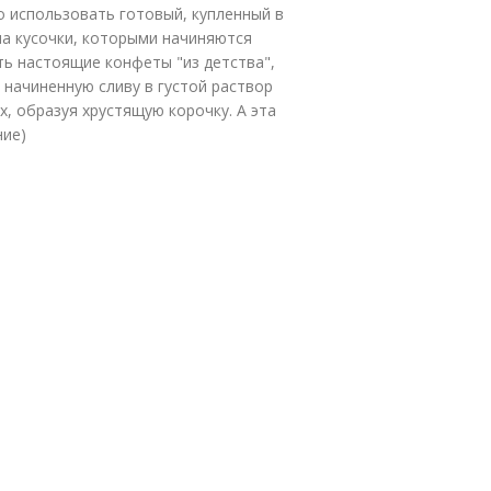
 использовать готовый, купленный в
на кусочки, которыми начиняются
ть настоящие конфеты "из детства",
 начиненную сливу в густой раствор
х, образуя хрустящую корочку. А эта
ние)