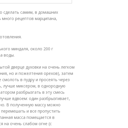
о сделать самим, в домашних
ь много рецептов марципана,
отовления.
ького миндаля, около 200 г
а воды.
ытой дверце духовки на очень легком
ния, но и пожелтения орехов), затем
 смолоть в пудру и просеять через
ь, лучше миксером, в однородную
атором разбрызгать в эту смесь
 лучше вдвоем: один разбрызгивает,
но. В полученную массу можно
 перемешать и все пропустить
ипанная масса помещается в
я на очень слабом огне (с