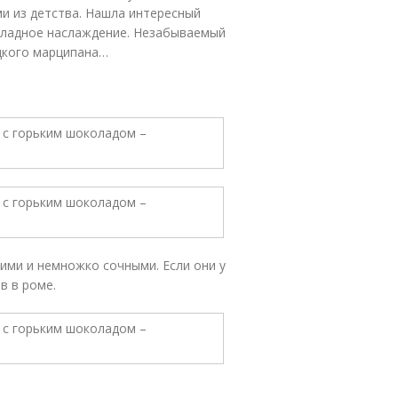
ми из детства. Нашла интересный
оладное наслаждение. Незабываемый
адкого марципана…
ими и немножко сочными. Если они у
в в роме.