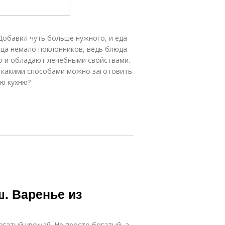
Добавил чуть больше нужного, и еда
рца немало поклонников, ведь блюда
но и обладают лечебными свойствами.
 какими способами можно заготовить
ю кухню?
ш. Варенье из
огатый урожай. Не просто богатый, а