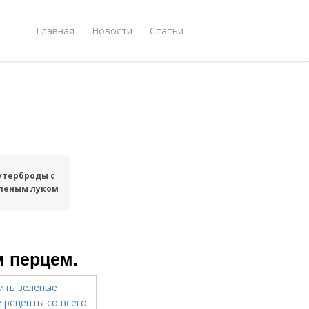
Главная
Новости
Статьи
утерброды с
леным луком
м перцем.