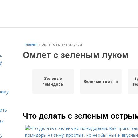
Главная
»
Омлет с зеленым луком
Омлет с зеленым луком
к
у
Зеленые
Б
Зеленые томаты
помидоры
зе
чему
дить
Что делать с зеленым остры
ак
ту