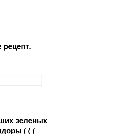
 рецепт.
зших зеленых
оры ( ( (