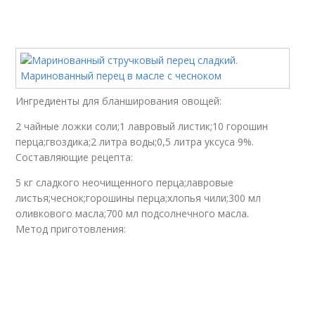
Ингредиенты для бланширования овощей:
2 чайные ложки соли;1 лавровый листик;10 горошин
перца;гвоздика;2 литра воды;0,5 литра уксуса 9%.
Составляющие рецепта:
5 кг сладкого неочищенного перца;лавровые
листья;чеснок;горошины перца;хлопья чили;300 мл
оливкового масла;700 мл подсолнечного масла.
Метод приготовления: