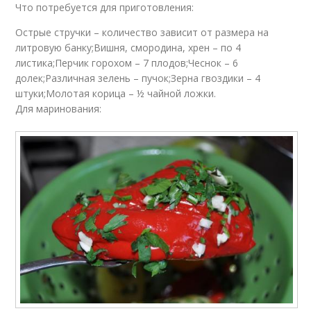
Что потребуется для приготовления:
Острые стручки – количество зависит от размера на
литровую банку;Вишня, смородина, хрен – по 4
листика;Перчик горохом – 7 плодов;Чеснок – 6
долек;Различная зелень – пучок;Зерна гвоздики – 4
штуки;Молотая корица – ½ чайной ложки.
Для маринования: