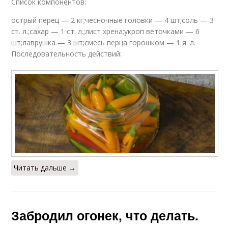
Список компонентов:
острый перец — 2 кг;чесночные головки — 4 шт;соль — 3
ст. л.;сахар — 1 ст. л.;лист хрена;укроп веточками — 6
шт;лаврушка — 3 шт;смесь перца горошком — 1 я. л.
Последовательность действий:
Читать дальше →
Забродил огонек, что делать.