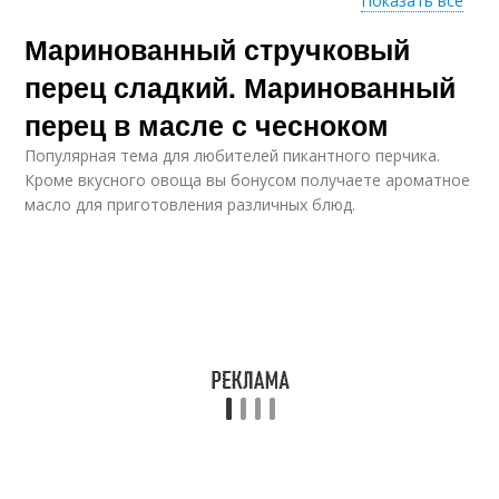
Показать все
Маринованный стручковый
Маска для роста
Перец для лечения
перец сладкий. Маринованный
перец в масле с чесноком
Популярная тема для любителей пикантного перчика.
Перец от выпадения
Сладкий перец
Кроме вкусного овоща вы бонусом получаете ароматное
масло для приготовления различных блюд.
Перец на зиму