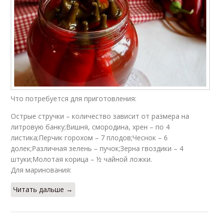
Что потребуется для приготовления:
Острые стручки – количество зависит от размера на
литровую банку;Вишня, смородина, хрен – по 4
листика;Перчик горохом – 7 плодов;Чеснок – 6
долек;Различная зелень – пучок;Зерна гвоздики – 4
штуки;Молотая корица – ½ чайной ложки.
Для маринования:
Читать дальше →