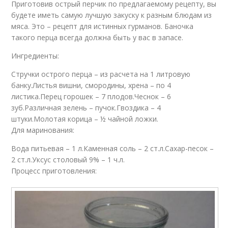
Приготовив острый перчик по предлагаемому рецепту, вы
будете иметь самую лучшую закуску к разным блюдам из
мяса. Это – рецепт для истинных гурманов. Баночка
такого перца всегда должна быть у вас в запасе.
Ингредиенты:
Стручки острого перца – из расчета на 1 литровую
банку.Листья вишни, смородины, хрена – по 4
листика.Перец горошек – 7 плодов.Чеснок – 6
зуб.Различная зелень – пучок.Гвоздика – 4
штуки.Молотая корица – ½ чайной ложки.
Для маринования:
Вода питьевая – 1 л.Каменная соль – 2 ст.л.Сахар-песок –
2 ст.л.Уксус столовый 9% – 1 ч.л.
Процесс приготовления: