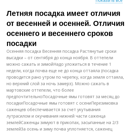
Показать все
Летняя посадка имеет отличия
Подкормки при
Почвы перед
посадке
посадкой
от весенней и осенней. Отличия
осеннего и весеннего сроков
посадки
Чеснок перед
Подготовка к
посадкой
высадке
Осенняя посадка Весенняя посадка Растянутые сроки
высадки – от сентября до конца ноября. В оттепели
можно сажать и зимойНадо уложиться в течение 1
недели, когда почва еще не до конца оттаяла (посадка
Предшественники
проводится рано утром по черепку, когда земля оттаяла,
Чеснок к посадке
для посадки
но верхний слой за ночь замерз). Можно сажать в
мартовские оттепели, что более
предпочтительноПосадочные ямы готовят за месяц до
посадкиПосадочные ямы готовят с осениПерезимовка
саженцев обеспечивается за счет укутывания
Почвы для посадки
Хитрая посадка
лутрасилом и окучивания нижней части саженца
землейСаженцы зимуют в прикопах, засыпанные на 2/3
землейЗа осень и зиму почва уплотняется, саженец