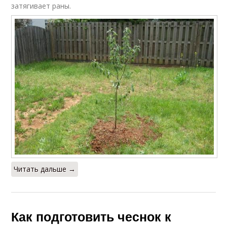
затягивает раны.
Даты для посадки
Луковицы на посадку
Руководство по
Посадка под зиму
посадке
Сорта для осенней
Материал для
посадки
посадки
Читать дальше →
Как подготовить чеснок к