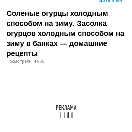
Показать все
Соленые огурцы холодным
Способ для хранения
Холодный способ
способом на зиму. Засолка
огурцов холодным способом на
зиму в банках — домашние
Способ в банках
рецепты
Посмотрели: 4 806