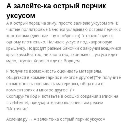
А залейте-ка острый перчик
уксусом
А я острый перец на зиму, просто заливаю уксусом 9%. В
чистые поллитровые баночки укладываю острый перчик с
хвостиками (длинные - чуть обрезаю) "ставлю" один к
одному плотненько. Наливаю уксус и под капроновую
крышечку. Подходят разные баночки с закручивающимися
крышками.Быстро, не хлопотно, экономно -- уксуса идет
мало, вкусно. Хорошо идет с борщем.
и получите возможность оценивать материалы,
общаться в комментариях и многое другое!')">и получите
возможность оценивать материалы, общаться в
комментариях и многое другое!')">
Скопируйте код и вставьте в окошко создания записи на
LiveInternet, предварительно включив там режим
"Источник".
Асиенда.ру → А залейте-ка острый перчик уксусом