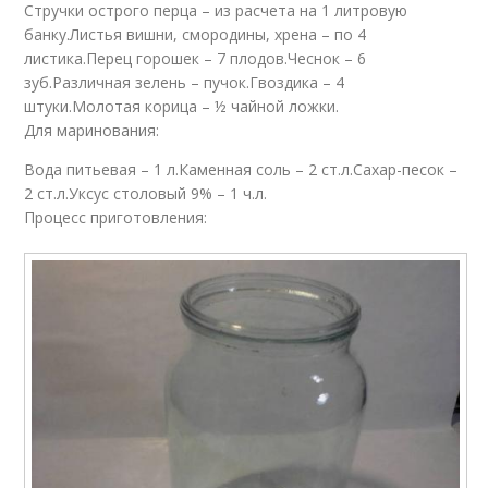
Стручки острого перца – из расчета на 1 литровую
банку.Листья вишни, смородины, хрена – по 4
листика.Перец горошек – 7 плодов.Чеснок – 6
зуб.Различная зелень – пучок.Гвоздика – 4
штуки.Молотая корица – ½ чайной ложки.
Для маринования:
Вода питьевая – 1 л.Каменная соль – 2 ст.л.Сахар-песок –
2 ст.л.Уксус столовый 9% – 1 ч.л.
Процесс приготовления: