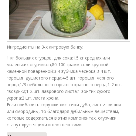
Ингредиенты на 3-х литровую банку:
1 кг больших огурцов, для сока;1.5 кг средних или
маленьких огурчиков;80-100 грамм соли крупной
каменной поваренной;3-4 зубчика чеснока;3-4 шт.
горошин душистого перца;4-5 шт. горошин черного
перца;1/3 небольшого горького красного перца;1-2 шт.
гвоздики;1-2 шт. лаврового листа;1 зонтик сухого
укропа;2 шт. листа хрена.
Если прибавить кору или листочки дуба, листья вишни
или смородины, то благодаря дубильным веществам,
которые содержаться в этих компонентах, огурчики
станут хрустящими и плотненькими.