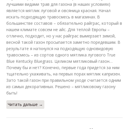
лучшими видами трав для газона (в наших условиях)
является мятлик луговой и овсяница красная. Начал
искать подходящую травосмесь в магазинах. В
большинстве составов – обязательно райграс, который в
нашем климате совсем не айс. Для теплой Европы –
отлично, подходит, но у нас райграс вымерзает зимой,
весной такой газон просыпается заметно поредевшим. В
результате я наткнулся на подходящую одновидовую
травосмесь – из сортов одного мятлика лугового True
Blue Kentucky Bluegrass. Целиком мятликовый газон…
Почему бы и нет? Конечно, первые года придется за ним
тщательно ухаживать, на первых порах мятлик капризен.
Зато такой газон при правильном уходе считается одним
из самых декоративных. Решено – мятликовому газону
быть!
Читать дальше →