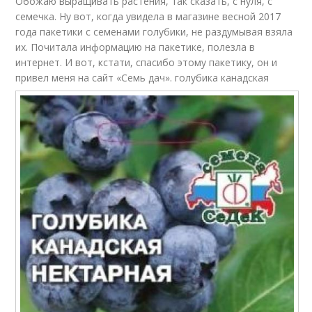
Обожаю выращивать растения, так сказать, с нуля, с
семечка. Ну вот, когда увидела в магазине весной 2017
года пакетики с семенами голубики, не раздумывая взяла
их. Почитала информацию на пакетике, полезла в
интернет. И вот, кстати, спасибо этому пакетику, он и
привел меня на сайт «Семь дач».
голубика канадская