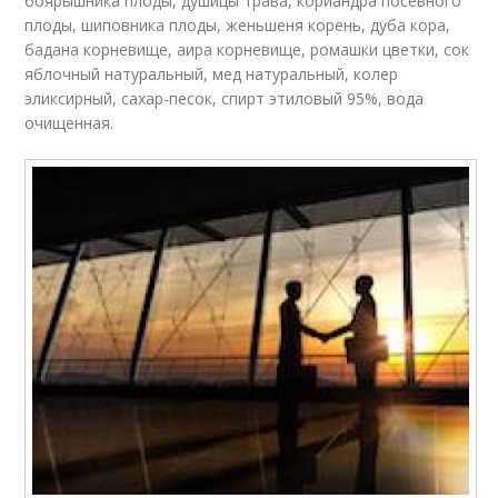
боярышника плоды, душицы трава, кориандра посевного
плоды, шиповника плоды, женьшеня корень, дуба кора,
бадана корневище, аира корневище, ромашки цветки, сок
яблочный натуральный, мед натуральный, колер
эликсирный, сахар-песок, спирт этиловый 95%, вода
очищенная.