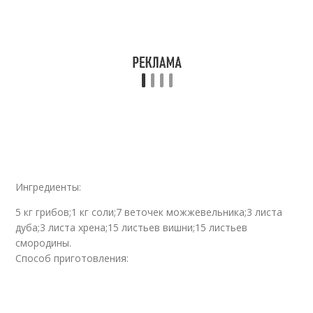
Ингредиенты:
5 кг грибов;1 кг соли;7 веточек можжевельника;3 листа
дуба;3 листа хрена;15 листьев вишни;15 листьев
смородины.
Способ приготовления: