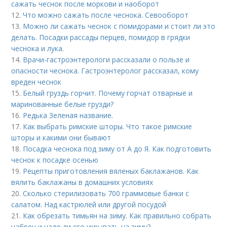
сажать чеснок после моркови и наоборот
12.
Что можно сажать после чеснока. Севооборот
13.
Можно ли сажать чеснок с помидорами и стоит ли это
делать. Посадки рассады перцев, помидор в грядки
чеснока и лука.
14.
Врачи-гастроэнтерологи рассказали о пользе и
опасности чеснока. Гастроэнтеролог рассказал, кому
вреден чеснок
15.
Белый груздь горчит. Почему горчат отварные и
маринованные белые грузди?
16.
Редька Зеленая название.
17.
Как выбрать римские шторы. Что такое римские
шторы и какими они бывают
18.
Посадка чеснока под зиму от А до Я. Как подготовить
чеснок к посадке осенью
19.
Рецепты приготовления вяленых баклажанов. Как
вялить баклажаны в домашних условиях
20.
Сколько стерилизовать 700 граммовые банки с
салатом. Над кастрюлей или другой посудой
21.
Как обрезать тимьян на зиму. Как правильно собрать
чабрец и надо ли его укрывать на зиму?