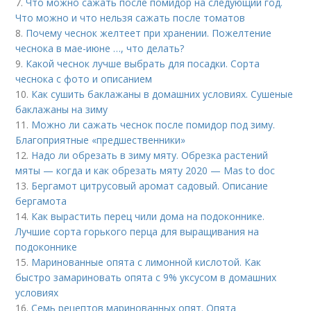
7.
Что можно сажать после помидор на следующий год.
Что можно и что нельзя сажать после томатов
8.
Почему чеснок желтеет при хранении. Пожелтение
чеснока в мае-июне …, что делать?
9.
Какой чеснок лучше выбрать для посадки. Сорта
чеснока с фото и описанием
10.
Как сушить баклажаны в домашних условиях. Сушеные
баклажаны на зиму
11.
Можно ли сажать чеснок после помидор под зиму.
Благоприятные «предшественники»
12.
Надо ли обрезать в зиму мяту. Обрезка растений
мяты — когда и как обрезать мяту 2020 — Mas to doc
13.
Бергамот цитрусовый аромат садовый. Описание
бергамота
14.
Как вырастить перец чили дома на подоконнике.
Лучшие сорта горького перца для выращивания на
подоконнике
15.
Маринованные опята с лимонной кислотой. Как
быстро замариновать опята с 9% уксусом в домашних
условиях
16.
Семь рецептов маринованных опят. Опята