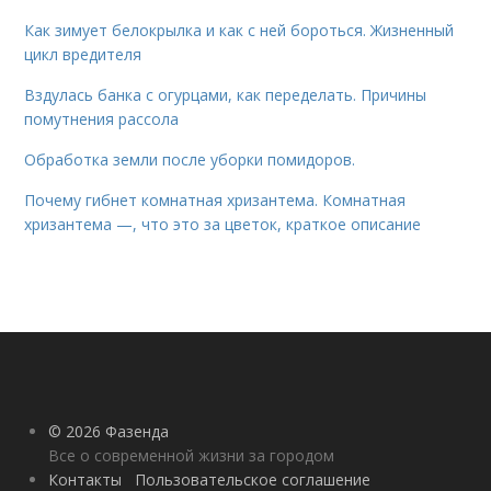
Как зимует белокрылка и как с ней бороться. Жизненный
цикл вредителя
Вздулась банка с огурцами, как переделать. Причины
помутнения рассола
Обработка земли после уборки помидоров.
Почему гибнет комнатная хризантема. Комнатная
хризантема —, что это за цветок, краткое описание
© 2026 Фазенда
Все о современной жизни за городом
Контакты
Пользовательское соглашение