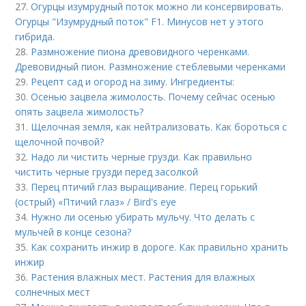
27.
Огурцы изумрудный поток можно ли консервировать.
Огурцы "Изумрудный поток" F1. Минусов нет у этого
гибрида.
28.
Размножение пиона древовидного черенками.
Древовидный пион. Размножение стеблевыми черенками
29.
Рецепт сад и огород на зиму. Ингредиенты:
30.
Осенью зацвела жимолость. Почему сейчас осенью
опять зацвела жимолость?
31.
Щелочная земля, как нейтрализовать. Как бороться с
щелочной почвой?
32.
Надо ли чистить черные грузди. Как правильно
чистить черные грузди перед засолкой
33.
Перец птичий глаз выращивание. Перец горький
(острый) «Птичий глаз» / Bird's eye
34.
Нужно ли осенью убирать мульчу. Что делать с
мульчей в конце сезона?
35.
Как сохранить инжир в дороге. Как правильно хранить
инжир
36.
Растения влажных мест. Растения для влажных
солнечных мест