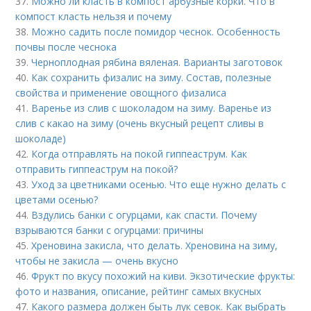
37.
Можно ли класть в компост арбузные корки. Что в
компост класть нельзя и почему
38.
Можно садить после помидор чеснок. Особенность
почвы после чеснока
39.
Черноплодная рябина вяленая. Варианты заготовок
40.
Как сохранить физалис на зиму. Состав, полезные
свойства и применение овощного физалиса
41.
Варенье из слив с шоколадом на зиму. Варенье из
слив с какао на зиму (очень вкусный рецепт сливы в
шоколаде)
42.
Когда отправлять на покой гиппеаструм. Как
отправить гиппеаструм на покой?
43.
Уход за цветниками осенью. Что еще нужно делать с
цветами осенью?
44.
Вздулись банки с огурцами, как спасти. Почему
взрываются банки с огурцами: причины
45.
Хреновина закисла, что делать. Хреновина на зиму,
чтобы не закисла — очень вкусно
46.
Фрукт по вкусу похожий на киви. Экзотические фрукты:
фото и названия, описание, рейтинг самых вкусных
47.
Какого размера должен быть лук севок. Как выбрать