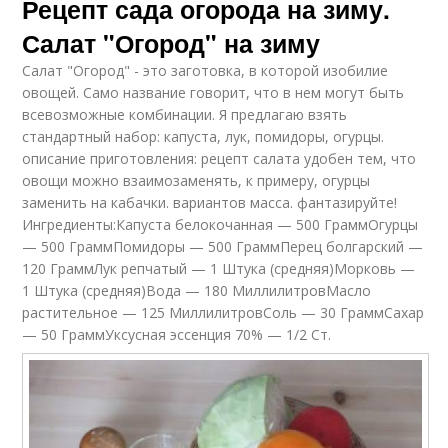
Рецепт сада огорода на зиму.
Салат "Огород" на зиму
Салат "Огород" - это заготовка, в которой изобилие
овощей. Само название говорит, что в нем могут быть
всевозможные комбинации. Я предлагаю взять
стандартный набор: капуста, лук, помидоры, огурцы.
описание приготовления: рецепт салата удобен тем, что
овощи можно взаимозаменять, к примеру, огурцы
заменить на кабачки. вариантов масса. фантазируйте!
Ингредиенты:Капуста белокочанная — 500 ГраммОгурцы
— 500 ГраммПомидоры — 500 ГраммПерец болгарский —
120 ГраммЛук репчатый — 1 Штука (средняя)Морковь —
1 Штука (средняя)Вода — 180 МиллилитровМасло
растительное — 125 МиллилитровСоль — 30 ГраммСахар
— 50 ГраммУксусная эссенция 70% — 1/2 Ст.