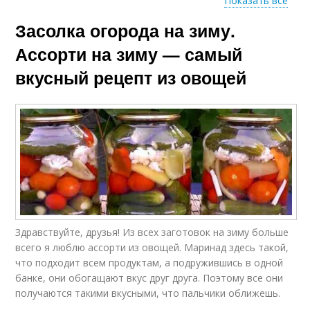
Показать все
Засолка огорода на зиму.
Ассорти из огурцов
Овощное ассорти
Ассорти на зиму — самый
вкусный рецепт из овощей
Ассорти из свежих
Ассорти с цветной
овощей
капустой
Капуста без
Ассорти из цветной
стерилизации
капусты
Здравствуйте, друзья! Из всех заготовок на зиму больше
всего я люблю ассорти из овощей. Маринад здесь такой,
Томаты с цветной
что подходит всем продуктам, а подружившись в одной
капустой
банке, они обогащают вкус друг друга. Поэтому все они
получаются такими вкусными, что пальчики оближешь.