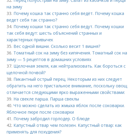
32.
Перец полуострый на зиму. Салат из кабачков и перца
на зиму
33.
Почему кошка так странно себя ведёт. Почему кошка
ведет себя так странно?
34.
Почему кошки так странно себя ведут. Почему кошки
так себя ведут: шесть объяснений странных и
характерных привычек
35.
Вес одной вишни. Сколько весит 1 вишня?
36.
Томатный сок на зиму без кипячения. Томатный сок на
зиму — 5 рецептов в домашних условиях
37.
Щелочная земля, как нейтрализовать. Как бороться с
щелочной почвой?
38.
Пикантный острый перец. Некоторым из них следует
обратить на него пристальное внимание, поскольку овощ
отличается следующими ярко выраженными свойствами:
39.
На свекле парша. Парша свеклы
40.
Что можно сделать из жмыха яблок после соковарки.
Яблочное пюре после соковарки
41.
Почему забродил горлодер. О блюде
42.
Капустный отвар чем полезен. Капустный отвар: как
применять для похудения?