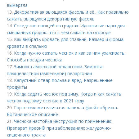
вымерзла
13.
Декоративная вьющаяся фасоль и её.. Как правильно
сажать вьющуюся декоративную фасоль
14.
Соседство овощей на грядках. Идеальные пары для
смешанных грядок: что с чем сажать на огороде
15.
Как выбрать кровать для спальни. Размер и форма
кровати в спальню
16.
Когда нужно сажать чеснок и как за ним ухаживать.
Способы посадки чеснока
17.
Зимовка ампельной пеларгонии. Зимовка
плющелистной (ампельной) пеларгонии
18.
Капустный отвар польза и вред. Разрешенные
продукты
19.
Когда садить чеснок под зиму. Когда и как сажать
чеснок под зиму осенью в 2021 году
20.
Гортензия метельчатая ванилла фрейз обрезка.
Ботаническое описание
21.
Чеснока настойка инструкция по применению.
Препарат Креон® при заболеваниях желудочно-
кишечного тракта