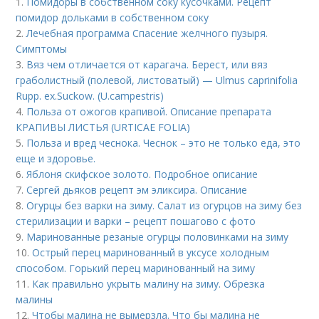
1.
Помидоры в собственном соку кусочками. Рецепт
помидор дольками в собственном соку
2.
Лечебная программа Спасение желчного пузыря.
Симптомы
3.
Вяз чем отличается от карагача. Берест, или вяз
граболистный (полевой, листоватый) — Ulmus caprinifolia
Rupp. ex.Suckow. (U.campestris)
4.
Польза от ожогов крапивой. Описание препарата
КРАПИВЫ ЛИСТЬЯ (URTICAE FOLIA)
5.
Польза и вред чеснока. Чеснок – это не только еда, это
еще и здоровье.
6.
Яблоня скифское золото. Подробное описание
7.
Сергей дьяков рецепт эм эликсира. Описание
8.
Огурцы без варки на зиму. Салат из огурцов на зиму без
стерилизации и варки – рецепт пошагово с фото
9.
Маринованные резаные огурцы половинками на зиму
10.
Острый перец маринованный в уксусе холодным
способом. Горький перец маринованный на зиму
11.
Как правильно укрыть малину на зиму. Обрезка
малины
12.
Чтобы малина не вымерзла. Что бы малина не