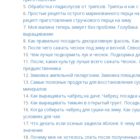
5.
Обработка гладиолусов от трипсов. Трипсы и как с
6.
Простые рецепты острого маринованного перца на
рецепт приготовления стручкового перца на зиму
7.
Моя малина теперь зимует без проблем. Голубика: 
выращиванию
8.
Как правильно посадить декоративную фасоль. Как
9.
После чего сажать чеснок под зиму и весной. Сев
10.
Чем лучше подкормить лук и чеснок. Подкормка д
11.
После, каких культур лучше всего сажать Чеснок..
предшественника
12.
Зимовка ампельной пеларгонии. Зимовка плющели
13.
Самые полезные продукты для восстановления су
минералов
14.
Как выращивать чабрец на даче. Чабрец: посадка 
15.
Как выращивать тимьян в открытый грунт. Посадк
16.
Когда собирать чабрец для сушки на зиму. Как су
условиях для чая
17.
Что делать если осенью зацвела яблоня. К чему 
значение
18.
Почему мне не хотелось спать после полученных 