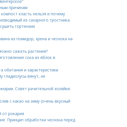
ивенгерское"
нным причинам
 компост класть нельзя и почему
роизводимый из сахарного тростника
ысушить гортензии
овина из помидор, хрена и чеснока на
 можно сажать растения?
иготовления сока из яблок в
та обитания и характеристики
у гладиолусы вянут, не
инарии. Совет рачительной хозяйки:
слив с какао на зиму (очень вкусный
й от рокария
не. Принцип обработки чеснока перед