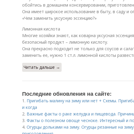
обойтись в домашнем консервировании, приготовлен
Она имеет широкое использование в быту, в саду и о
«Чем заменить уксусную эссенцию?»
Лимонная кислота
Многие хозяйки знают, как коварна уксусная эссенци
безопасный продукт – лимонную кислоту.
Она прекрасно подходит не только для соусов и сала
заменить ее, нужно 1 ст.л. лимонной кислоты развести
Читать дальше →
Последние обновления на сайте:
1.
Пригибать малину на зиму или нет + Схемы. Пригиб
и когда
2.
Важные факты о раке желудка и пищевода. Причин
3.
Факты о полезном овоще чесноке. Интересный и п
4.
Огурцы дольками на зиму. Огурцы резанные на зим
приготовления