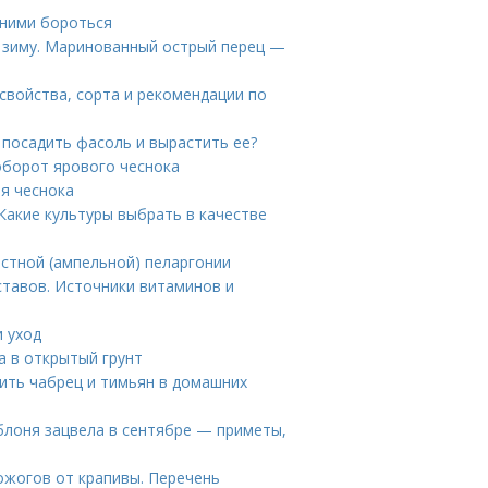
 ними бороться
 зиму. Маринованный острый перец —
свойства, сорта и рекомендации по
 посадить фасоль и вырастить ее?
ооборот ярового чеснока
ля чеснока
 Какие культуры выбрать в качестве
стной (ампельной) пеларгонии
ставов. Источники витаминов и
и уход
а в открытый грунт
шить чабрец и тимьян в домашних
яблоня зацвела в сентябре — приметы,
ожогов от крапивы. Перечень