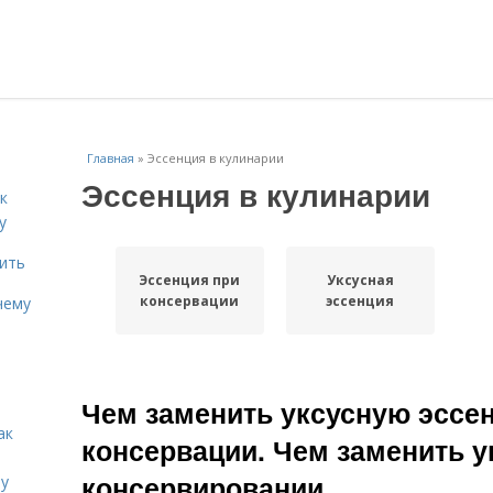
Главная
»
Эссенция в кулинарии
Эссенция в кулинарии
к
у
дить
Эссенция при
Уксусная
консервации
эссенция
чему
Чем заменить уксусную эссе
ак
консервации. Чем заменить у
консервировании
ту