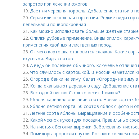
запретов при лечении ожогов
19.
Дает ли черешня поросль. Добавление статьи в н
20.
Серая или пепельная гортензия. Редкие виды горт
пепельная и почвопокровная
21.
Как можно использовать большие желтые старые 
22.
Опилки дубовые применение. Виды опилок: характ
применения хвойных и лиственных пород
23.
От чего картошка становится сладкая. Какие сор
вкусными: Виды сортов
24.
А ведь он полезнее обычного. Ключевые отличия
25.
Что случилось с картошкой. В России наметился 
26.
Огород в банки на зиму. Салат «Огород» на зиму 
27.
Когда окапывают деревья в саду. Добавление ста
28.
Вес одной вишни. Сколько весит 1 вишня?
29.
Яблоня карнавал описание сорта. Новые сорта яб
30.
Яблоня летняя сорта. 50 сортов яблок с фото и о
31.
Летние сорта яблонь. Выращивание и особенност
32.
Какой чеснок нужен для посадки. Правильные сро
33.
На листьях Бегонии дырочки. Заболевания листье
34.
Помидоры проросли внутри. Ростки в свежем поми