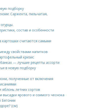
овую подборку
ензии: Саржента, пильчатая,
огурцы.
еристики, состав и особенности
та картошки считаются самыми
 между свойствами напитков
картофельный кризис
в банках — лучшие рецепты ассорти
тьи в новую подборку
лони, полученные от включения
писаниями
и яблонь летних сортов
ки высадки ярового и озимого чеснока
в Бегонии
доре? (см)