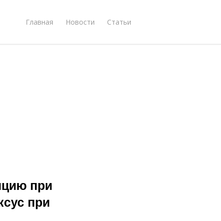
Главная
Новости
Статьи
нцию при
ксус при