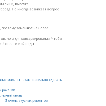
ии пищи, выпечке.
городе. Но иногда возникает вопрос
я, поэтому заменяют на более
тов, но и для консервирования. Чтобы
 2 ст.л. теплой воды.
ание малины –, как правильно сделать
ы рака ЖКТ
олезный овощ
у — 5 очень вкусных рецептов