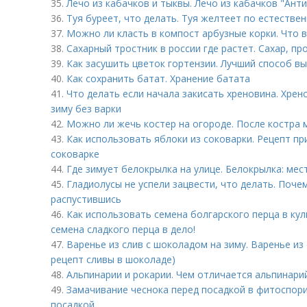
35.
Лечо из кабачков и тыквы. Лечо из кабачков "Ант
36.
Туя буреет, что делать. Туя желтеет по естестве
37.
Можно ли класть в компост арбузные корки. Что в
38.
Сахарный тростник в россии где растет. Сахар, п
39.
Как засушить цветок гортензии. Лучший способ в
40.
Как сохранить батат. Хранение батата
41.
Что делать если начала закисать хреновина. Хрен
зиму без варки
42.
Можно ли жечь костер на огороде. После костра
43.
Как использовать яблоки из соковарки. Рецепт пр
соковарке
44.
Где зимует белокрылка на улице. Белокрылка: мес
45.
Гладиолусы не успели зацвести, что делать. Почем
распустившись
46.
Как использовать семена болгарского перца в кул
семена сладкого перца в дело!
47.
Варенье из слив с шоколадом на зиму. Варенье из 
рецепт сливы в шоколаде)
48.
Альпинарии и рокарии. Чем отличается альпинари
49.
Замачивание чеснока перед посадкой в фитоспори
посадкой