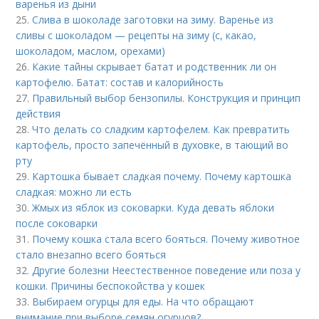
варенья из дыни
25.
Слива в шоколаде заготовки на зиму. Варенье из
сливы с шоколадом — рецепты на зиму (с, какао,
шоколадом, маслом, орехами)
26.
Какие тайны скрывает батат и родственник ли он
картофелю. Батат: состав и калорийность
27.
Правильный выбор бензопилы. Конструкция и принцип
действия
28.
Что делать со сладким картофелем. Как превратить
картофель, просто запечённый в духовке, в тающий во
рту
29.
Картошка бывает сладкая почему. Почему картошка
сладкая: можно ли есть
30.
Жмых из яблок из соковарки. Куда девать яблоки
после соковарки
31.
Почему кошка стала всего бояться. Почему животное
стало внезапно всего бояться
32.
Другие болезни Неестественное поведение или поза у
кошки. Причины беспокойства у кошек
33.
Выбираем огурцы для еды. На что обращают
внимание при выборе семян огурцов?