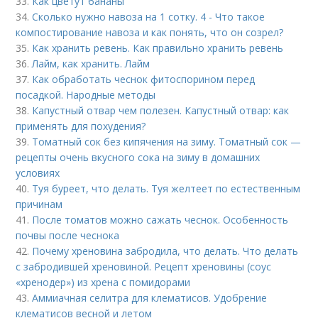
33.
Как цветут бананы
34.
Сколько нужно навоза на 1 сотку. 4 - Что такое
компостирование навоза и как понять, что он созрел?
35.
Как хранить ревень. Как правильно хранить ревень
36.
Лайм, как хранить. Лайм
37.
Как обработать чеснок фитоспорином перед
посадкой. Народные методы
38.
Капустный отвар чем полезен. Капустный отвар: как
применять для похудения?
39.
Томатный сок без кипячения на зиму. Томатный сок —
рецепты очень вкусного сока на зиму в домашних
условиях
40.
Туя буреет, что делать. Туя желтеет по естественным
причинам
41.
После томатов можно сажать чеснок. Особенность
почвы после чеснока
42.
Почему хреновина забродила, что делать. Что делать
с забродившей хреновиной. Рецепт хреновины (соус
«хренодер») из хрена с помидорами
43.
Аммиачная селитра для клематисов. Удобрение
клематисов весной и летом