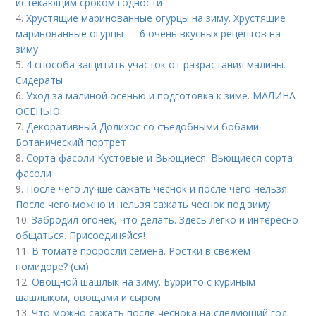
истекающим сроком годности
4.
Хрустящие маринованные огурцы на зиму. Хрустящие
маринованные огурцы — 6 очень вкусных рецептов на
зиму
5.
4 способа защитить участок от разрастания малины.
Сидераты
6.
Уход за малиной осенью и подготовка к зиме. МАЛИНА
ОСЕНЬЮ
7.
Декоративный Долихос со съедобными бобами.
Ботанический портрет
8.
Сорта фасоли Кустовые и Вьющиеся. Вьющиеся сорта
фасоли
9.
После чего лучше сажать чеснок и после чего нельзя.
После чего можно и нельзя сажать чеснок под зиму
10.
Забродил огонек, что делать. Здесь легко и интересно
общаться. Присоединяйся!
11.
В томате проросли семена. Ростки в свежем
помидоре? (см)
12.
Овощной шашлык на зиму. Буррито с куриным
шашлыком, овощами и сыром
13.
Что можно сажать после чеснока на следующий год.