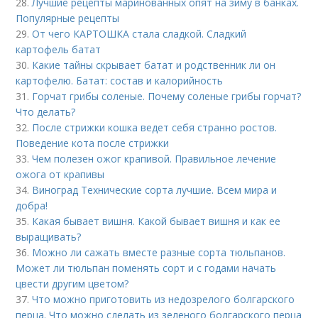
28.
Лучшие рецепты маринованных опят на зиму в банках.
Популярные рецепты
29.
От чего КАРТОШКА стала сладкой. Сладкий
картофель батат
30.
Какие тайны скрывает батат и родственник ли он
картофелю. Батат: состав и калорийность
31.
Горчат грибы соленые. Почему соленые грибы горчат?
Что делать?
32.
После стрижки кошка ведет себя странно ростов.
Поведение кота после стрижки
33.
Чем полезен ожог крапивой. Правильное лечение
ожога от крапивы
34.
Виноград Технические сорта лучшие. Всем мира и
добра!
35.
Какая бывает вишня. Какой бывает вишня и как ее
выращивать?
36.
Можно ли сажать вместе разные сорта тюльпанов.
Может ли тюльпан поменять сорт и с годами начать
цвести другим цветом?
37.
Что можно приготовить из недозрелого болгарского
перца. Что можно сделать из зеленого болгарского перца