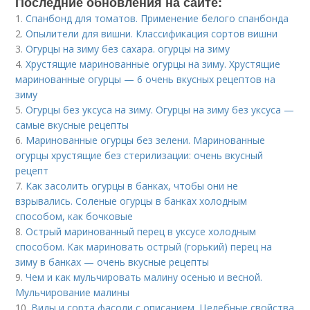
Последние обновления на сайте:
1.
Спанбонд для томатов. Применение белого спанбонда
2.
Опылители для вишни. Классификация сортов вишни
3.
Огурцы на зиму без сахара. огурцы на зиму
4.
Хрустящие маринованные огурцы на зиму. Хрустящие
маринованные огурцы — 6 очень вкусных рецептов на
зиму
5.
Огурцы без уксуса на зиму. Огурцы на зиму без уксуса —
самые вкусные рецепты
6.
Маринованные огурцы без зелени. Маринованные
огурцы хрустящие без стерилизации: очень вкусный
рецепт
7.
Как засолить огурцы в банках, чтобы они не
взрывались. Соленые огурцы в банках холодным
способом, как бочковые
8.
Острый маринованный перец в уксусе холодным
способом. Как мариновать острый (горький) перец на
зиму в банках — очень вкусные рецепты
9.
Чем и как мульчировать малину осенью и весной.
Мульчирование малины
10.
Виды и сорта фасоли с описанием. Целебные свойства