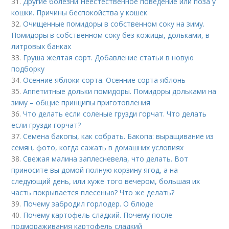
31.
Другие болезни Неестественное поведение или поза у
кошки. Причины беспокойства у кошек
32.
Очищенные помидоры в собственном соку на зиму.
Помидоры в собственном соку без кожицы, дольками, в
литровых банках
33.
Груша желтая сорт. Добавление статьи в новую
подборку
34.
Осенние яблоки сорта. Осенние сорта яблонь
35.
Аппетитные дольки помидоры. Помидоры дольками на
зиму – общие принципы приготовления
36.
Что делать если соленые грузди горчат. Что делать
если грузди горчат?
37.
Семена бакопы, как собрать. Бакопа: выращивание из
семян, фото, когда сажать в домашних условиях
38.
Свежая малина заплесневела, что делать. Вот
приносите вы домой полную корзину ягод, а на
следующий день, или хуже того вечером, большая их
часть покрывается плесенью? Что же делать?
39.
Почему забродил горлодер. О блюде
40.
Почему картофель сладкий. Почему после
подмораживания картофель сладкий