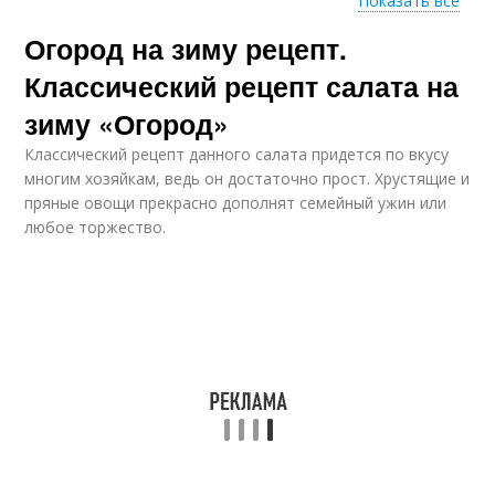
Показать все
Огород на зиму рецепт.
Рецепт на литровую
Литровые банки
банку
Классический рецепт салата на
зиму «Огород»
Классический рецепт данного салата придется по вкусу
Банка на зиму
Банки на зиму
многим хозяйкам, ведь он достаточно прост. Хрустящие и
пряные овощи прекрасно дополнят семейный ужин или
любое торжество.
Огурцы в литровых
Банки с семенами
банках
Огурцов в банках
Огурцы в банках