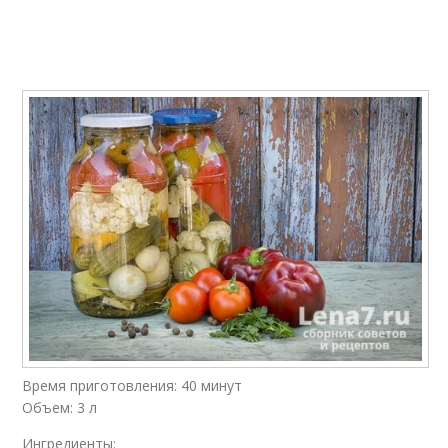
Банки без
Рецепты в банках
стерилизации
Банка без
Рецепт в банках
стерилизации
Банки с лимонной
Огурцы в банке
кислотой
Посол в банках
Банки с огурцами
Время приготовления: 40 минут
Объем: 3 л
Ингредиенты: