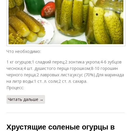
Что необходимо:
1 кг огурцов;1 сладкий перец;2 зонтика укропа;4-6 зубцов
чеснока;4 шт. душистого перца горошком;8-10 горошин
черного перца;2 лавровых листа;уксус (70%).Для маринада
на литр воды:1 ст. л. соли;2 ст. л. сахара.
Процесс:
Читать дальше →
Хрустящие соленые огурцы в