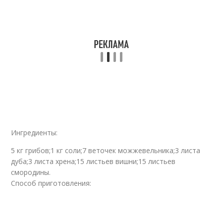
Ингредиенты:
5 кг грибов;1 кг соли;7 веточек можжевельника;3 листа
дуба;3 листа хрена;15 листьев вишни;15 листьев
смородины.
Способ приготовления: