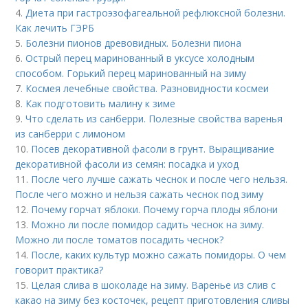
4.
Диета при гастроэзофагеальной рефлюксной болезни.
Как лечить ГЭРБ
5.
Болезни пионов древовидных. Болезни пиона
6.
Острый перец маринованный в уксусе холодным
способом. Горький перец маринованный на зиму
7.
Космея лечебные свойства. Разновидности космеи
8.
Как подготовить малину к зиме
9.
Что сделать из санберри. Полезные свойства варенья
из санберри с лимоном
10.
Посев декоративной фасоли в грунт. Выращивание
декоративной фасоли из семян: посадка и уход
11.
После чего лучше сажать чеснок и после чего нельзя.
После чего можно и нельзя сажать чеснок под зиму
12.
Почему горчат яблоки. Почему горча плоды яблони
13.
Можно ли после помидор садить чеснок на зиму.
Можно ли после томатов посадить чеснок?
14.
После, каких культур можно сажать помидоры. О чем
говорит практика?
15.
Целая слива в шоколаде на зиму. Варенье из слив с
какао на зиму без косточек, рецепт приготовления сливы