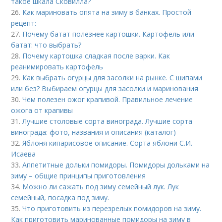
такое шкала Сковилла?
26.
Как мариновать опята на зиму в банках. Простой
рецепт:
27.
Почему батат полезнее картошки. Картофель или
батат: что выбрать?
28.
Почему картошка сладкая после варки. Как
реанимировать картофель
29.
Как выбрать огурцы для засолки на рынке. С шипами
или без? Выбираем огурцы для засолки и маринования
30.
Чем полезен ожог крапивой. Правильное лечение
ожога от крапивы
31.
Лучшие столовые сорта винограда. Лучшие сорта
винограда: фото, названия и описания (каталог)
32.
Яблоня кипарисовое описание. Сорта яблони С.И.
Исаева
33.
Аппетитные дольки помидоры. Помидоры дольками на
зиму – общие принципы приготовления
34.
Можно ли сажать под зиму семейный лук. Лук
семейный, посадка под зиму.
35.
Что приготовить из перезрелых помидоров на зиму.
Как приготовить маринованные помидоры на зиму в