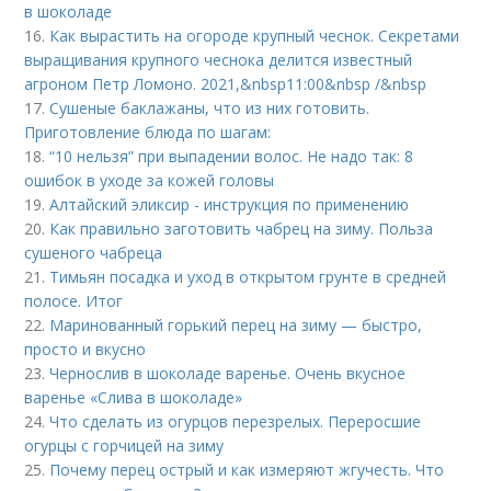
в шоколаде
16.
Как вырастить на огороде крупный чеснок. Секретами
выращивания крупного чеснока делится известный
агроном Петр Ломоно. 2021,&nbsp11:00&nbsp /&nbsp
17.
Сушеные баклажаны, что из них готовить.
Приготовление блюда по шагам:
18.
“10 нельзя” при выпадении волос. Не надо так: 8
ошибок в уходе за кожей головы
19.
Алтайский эликсир - инструкция по применению
20.
Как правильно заготовить чабрец на зиму. Польза
сушеного чабреца
21.
Тимьян посадка и уход в открытом грунте в средней
полосе. Итог
22.
Маринованный горький перец на зиму — быстро,
просто и вкусно
23.
Чернослив в шоколаде варенье. Очень вкусное
варенье «Слива в шоколаде»
24.
Что сделать из огурцов перезрелых. Переросшие
огурцы с горчицей на зиму
25.
Почему перец острый и как измеряют жгучесть. Что