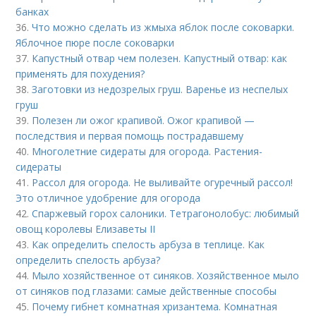
банках
36.
Что можно сделать из жмыха яблок после соковарки.
Яблочное пюре после соковарки
37.
Капустный отвар чем полезен. Капустный отвар: как
применять для похудения?
38.
Заготовки из недозрелых груш. Варенье из неспелых
груш
39.
Полезен ли ожог крапивой. Ожог крапивой —
последствия и первая помощь пострадавшему
40.
Многолетние сидераты для огорода. Растения-
сидераты
41.
Рассол для огорода. Не выливайте огуречный рассол!
Это отличное удобрение для огорода
42.
Спаржевый горох салоники. Тетрагонолобус: любимый
овощ королевы Елизаветы II
43.
Как определить спелость арбуза в теплице. Как
определить спелость арбуза?
44.
Мыло хозяйственное от синяков. Хозяйственное мыло
от синяков под глазами: самые действенные способы
45.
Почему гибнет комнатная хризантема. Комнатная